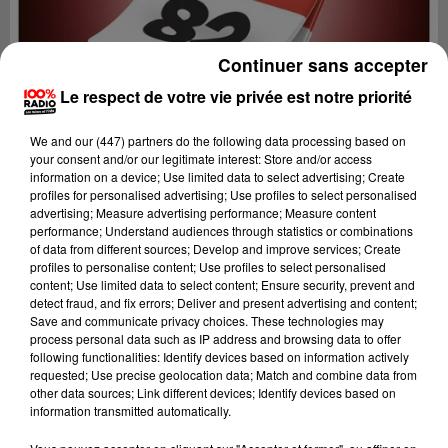
Continuer sans accepter
Le respect de votre vie privée est notre priorité
We and
our (447) partners
do the following data processing based on
your consent and/or our legitimate interest: Store and/or access
information on a device; Use limited data to select advertising; Create
profiles for personalised advertising; Use profiles to select personalised
advertising; Measure advertising performance; Measure content
performance; Understand audiences through statistics or combinations
of data from different sources; Develop and improve services; Create
profiles to personalise content; Use profiles to select personalised
content; Use limited data to select content; Ensure security, prevent and
Lecture (1 min 15 sec)
detect fraud, and fix errors; Deliver and present advertising and content;
Save and communicate privacy choices. These technologies may
process personal data such as IP address and browsing data to offer
following functionalities: Identify devices based on information actively
requested; Use precise geolocation data; Match and combine data from
100%
other data sources; Link different devices; Identify devices based on
information transmitted automatically.
100% Radio l'agenda du Tarn et Garonne