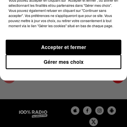
Vous pouvez accepter en cliquant sur "Accepter et fermer", ou affiner en
1er décembre 2023 - 1 min 15 sec
sélectionnant les finalités et/ou partenaires dans "Gérer mes choix".
Vous pouvez également refuser en cliquant sur "Continuer sans
L'AGENDA DU TARN ET GARONNE DU
accepter". Vos préférences ne s'appliqueront que pour ce site. Vous
01/12/2023 À 16H35
pouvez mettre à jour vos choix, ou retirer votre consentement à tout
moment via le lien "Gérer les cookies" situé en bas de chaque page.
L'agenda du Tarn et Garonne
Accepter et fermer
Gérer mes choix