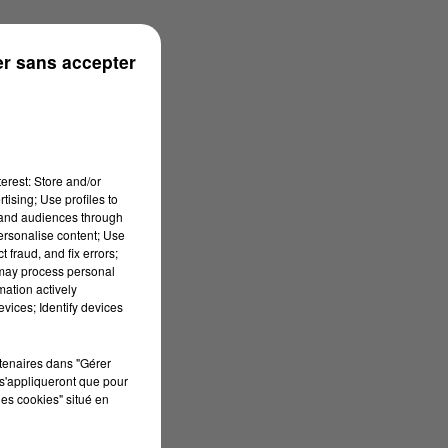
ronne
r sans accepter
erest: Store and/or
tising; Use profiles to
tand audiences through
personalise content; Use
 fraud, and fix errors;
 may process personal
mation actively
vices; Identify devices
rtenaires dans "Gérer
s'appliqueront que pour
les cookies" situé en