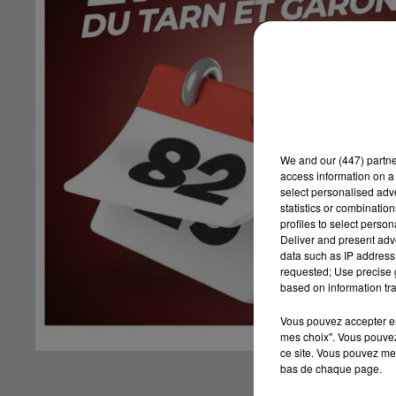
We and
our (447) partn
access information on a 
select personalised ad
statistics or combinatio
profiles to select person
Deliver and present adv
data such as IP address 
requested; Use precise g
based on information tra
Vous pouvez accepter en 
mes choix". Vous pouvez
ce site. Vous pouvez met
bas de chaque page.