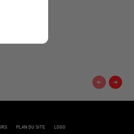
URS
PLAN DU SITE
LOGO