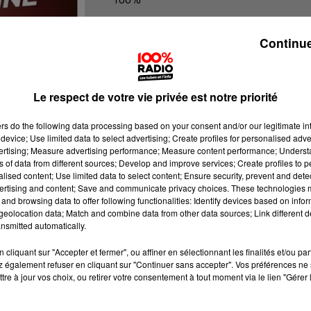
100% Radio l'agenda du Tarn et Ga
Continue
Le respect de votre vie privée est notre priorité
ers
do the following data processing based on your consent and/or our legitimate int
device; Use limited data to select advertising; Create profiles for personalised adver
vertising; Measure advertising performance; Measure content performance; Unders
ns of data from different sources; Develop and improve services; Create profiles to 
alised content; Use limited data to select content; Ensure security, prevent and detect
ertising and content; Save and communicate privacy choices. These technologies
and browsing data to offer following functionalities: Identify devices based on infor
eolocation data; Match and combine data from other data sources; Link different de
nsmitted automatically.
cliquant sur "Accepter et fermer", ou affiner en sélectionnant les finalités et/ou pa
 également refuser en cliquant sur "Continuer sans accepter". Vos préférences ne 
tre à jour vos choix, ou retirer votre consentement à tout moment via le lien "Gérer 