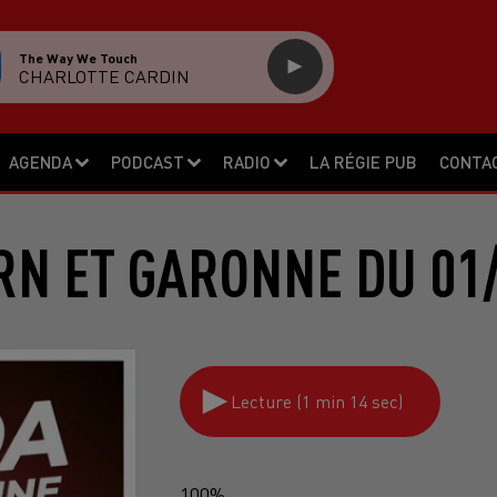
The Way We Touch
CHARLOTTE CARDIN
AGENDA
PODCAST
RADIO
LA RÉGIE PUB
CONTA
RN ET GARONNE DU 01/
Lecture (1 min 14 sec)
100%