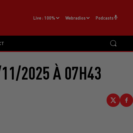
Live :
100%
Webradios
Podcasts
CT
11/2025 À 07H43