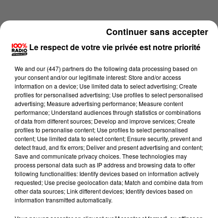
Continuer sans accepter
Le respect de votre vie privée est notre priorité
We and
our (447) partners
do the following data processing based on
your consent and/or our legitimate interest: Store and/or access
information on a device; Use limited data to select advertising; Create
profiles for personalised advertising; Use profiles to select personalised
advertising; Measure advertising performance; Measure content
performance; Understand audiences through statistics or combinations
of data from different sources; Develop and improve services; Create
profiles to personalise content; Use profiles to select personalised
content; Use limited data to select content; Ensure security, prevent and
Lecture (1 min 15 sec)
detect fraud, and fix errors; Deliver and present advertising and content;
Save and communicate privacy choices. These technologies may
process personal data such as IP address and browsing data to offer
following functionalities: Identify devices based on information actively
requested; Use precise geolocation data; Match and combine data from
100%
other data sources; Link different devices; Identify devices based on
information transmitted automatically.
100% Radio l'agenda du Tarn et Garonne