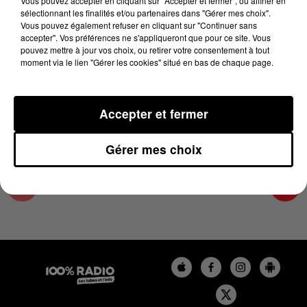
Vous pouvez accepter en cliquant sur "Accepter et fermer", ou affiner en
1er avril 2025 - 1 min 15 sec
sélectionnant les finalités et/ou partenaires dans "Gérer mes choix".
Vous pouvez également refuser en cliquant sur "Continuer sans
L'AGENDA DU TARN ET GARONNE DU
accepter". Vos préférences ne s'appliqueront que pour ce site. Vous
01/04/2025 À 07H55
pouvez mettre à jour vos choix, ou retirer votre consentement à tout
moment via le lien "Gérer les cookies" situé en bas de chaque page.
L'agenda du Tarn et Garonne
Accepter et fermer
Gérer mes choix