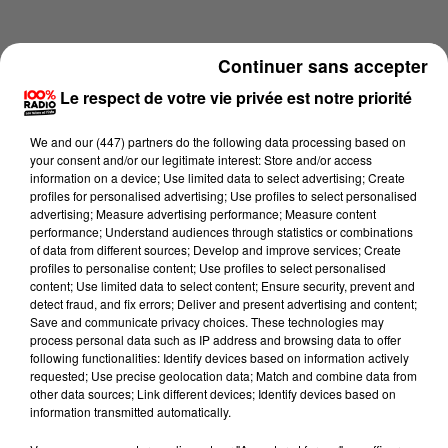
Continuer sans accepter
Le respect de votre vie privée est notre priorité
We and
our (447) partners
do the following data processing based on
your consent and/or our legitimate interest: Store and/or access
information on a device; Use limited data to select advertising; Create
profiles for personalised advertising; Use profiles to select personalised
advertising; Measure advertising performance; Measure content
performance; Understand audiences through statistics or combinations
of data from different sources; Develop and improve services; Create
profiles to personalise content; Use profiles to select personalised
content; Use limited data to select content; Ensure security, prevent and
Lecture (1 min 14 sec)
detect fraud, and fix errors; Deliver and present advertising and content;
Save and communicate privacy choices. These technologies may
process personal data such as IP address and browsing data to offer
following functionalities: Identify devices based on information actively
requested; Use precise geolocation data; Match and combine data from
100%
other data sources; Link different devices; Identify devices based on
information transmitted automatically.
100% Radio l'agenda du sud Tarn