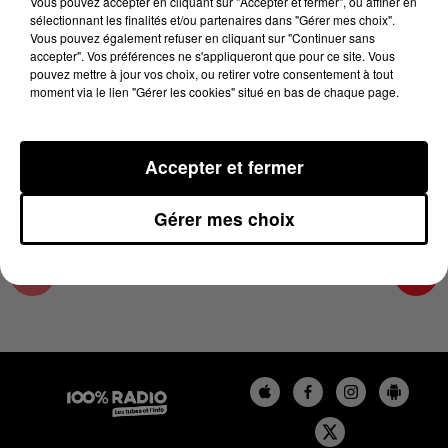
Vous pouvez accepter en cliquant sur "Accepter et fermer", ou affiner en
31 mai 2025 - 1 min 14 sec
sélectionnant les finalités et/ou partenaires dans "Gérer mes choix".
Vous pouvez également refuser en cliquant sur "Continuer sans
L'AGENDA DU SUD TARN DU 31/05/2025 À
accepter". Vos préférences ne s'appliqueront que pour ce site. Vous
06H45
pouvez mettre à jour vos choix, ou retirer votre consentement à tout
moment via le lien "Gérer les cookies" situé en bas de chaque page.
L'AGENDA DU SUD TARN
Accepter et fermer
Gérer mes choix