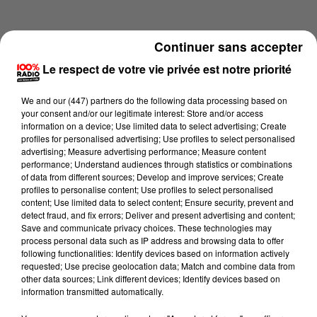
Continuer sans accepter
Le respect de votre vie privée est notre priorité
We and
our (447) partners
do the following data processing based on
your consent and/or our legitimate interest: Store and/or access
information on a device; Use limited data to select advertising; Create
profiles for personalised advertising; Use profiles to select personalised
advertising; Measure advertising performance; Measure content
performance; Understand audiences through statistics or combinations
of data from different sources; Develop and improve services; Create
profiles to personalise content; Use profiles to select personalised
content; Use limited data to select content; Ensure security, prevent and
Lecture (1 min 14 sec)
detect fraud, and fix errors; Deliver and present advertising and content;
Save and communicate privacy choices. These technologies may
process personal data such as IP address and browsing data to offer
following functionalities: Identify devices based on information actively
requested; Use precise geolocation data; Match and combine data from
100%
other data sources; Link different devices; Identify devices based on
information transmitted automatically.
100% Radio l'agenda du sud Tarn