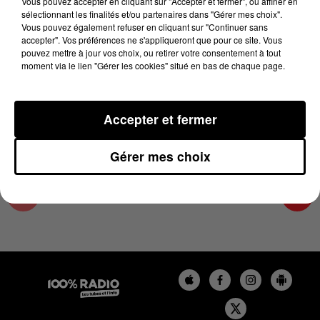
Vous pouvez accepter en cliquant sur "Accepter et fermer", ou affiner en
30 mai 2024 - 1 min 14 sec
sélectionnant les finalités et/ou partenaires dans "Gérer mes choix".
Vous pouvez également refuser en cliquant sur "Continuer sans
L'AGENDA DU SUD TARN DU 30/05/2024 À
accepter". Vos préférences ne s'appliqueront que pour ce site. Vous
07H50
pouvez mettre à jour vos choix, ou retirer votre consentement à tout
moment via le lien "Gérer les cookies" situé en bas de chaque page.
L'AGENDA DU SUD TARN
Accepter et fermer
Gérer mes choix