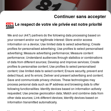
Continuer sans accepter
Le respect de votre vie privée est notre priorité
We and
our (447) partners
do the following data processing based on
your consent and/or our legitimate interest: Store and/or access
information on a device; Use limited data to select advertising; Create
profiles for personalised advertising; Use profiles to select personalised
advertising; Measure advertising performance; Measure content
performance; Understand audiences through statistics or combinations
of data from different sources; Develop and improve services; Create
profiles to personalise content; Use profiles to select personalised
content; Use limited data to select content; Ensure security, prevent and
Lecture (1 min 14 sec)
detect fraud, and fix errors; Deliver and present advertising and content;
Save and communicate privacy choices. These technologies may
process personal data such as IP address and browsing data to offer
following functionalities: Identify devices based on information actively
requested; Use precise geolocation data; Match and combine data from
100%
other data sources; Link different devices; Identify devices based on
information transmitted automatically.
100% Radio l'agenda du sud Tarn