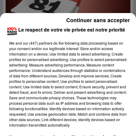
Continuer sans accepter
Le respect de votre vie privée est notre priorité
We and
our (447) partners
do the following data processing based on
your consent and/or our legitimate interest: Store and/or access
information on a device; Use limited data to select advertising; Create
profiles for personalised advertising; Use profiles to select personalised
advertising; Measure advertising performance; Measure content
performance; Understand audiences through statistics or combinations
of data from different sources; Develop and improve services; Create
profiles to personalise content; Use profiles to select personalised
content; Use limited data to select content; Ensure security, prevent and
Lecture (1 min 14 sec)
detect fraud, and fix errors; Deliver and present advertising and content;
Save and communicate privacy choices. These technologies may
process personal data such as IP address and browsing data to offer
following functionalities: Identify devices based on information actively
requested; Use precise geolocation data; Match and combine data from
100%
other data sources; Link different devices; Identify devices based on
information transmitted automatically.
100% Radio l'agenda du sud Tarn