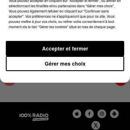
Vous pouvez accepter en cliquant sur "Accepter et fermer", ou affiner en
28 septembre 2025 - 1 min 14 sec
sélectionnant les finalités et/ou partenaires dans "Gérer mes choix".
Vous pouvez également refuser en cliquant sur "Continuer sans
L'AGENDA DU SUD TARN DU 28/09/2025 À
accepter". Vos préférences ne s'appliqueront que pour ce site. Vous
07H43
pouvez mettre à jour vos choix, ou retirer votre consentement à tout
moment via le lien "Gérer les cookies" situé en bas de chaque page.
L'AGENDA DU SUD TARN
Accepter et fermer
Gérer mes choix