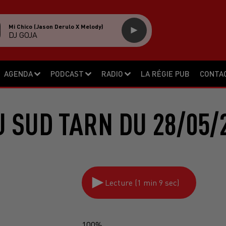
Mi Chico (jason Derulo X Melody)
DJ GOJA
AGENDA
PODCAST
RADIO
LA RÉGIE PUB
CONTA
 SUD TARN DU 28/05/
Lecture (1 min 9 sec)
100%