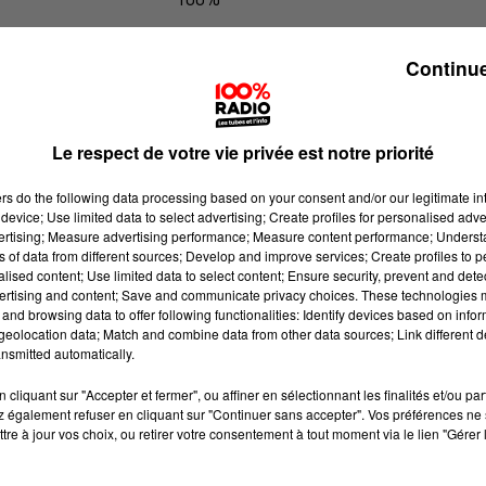
100% Radio l'agenda du sud Tarn
Continue
Le respect de votre vie privée est notre priorité
ers
do the following data processing based on your consent and/or our legitimate int
device; Use limited data to select advertising; Create profiles for personalised adver
vertising; Measure advertising performance; Measure content performance; Unders
ns of data from different sources; Develop and improve services; Create profiles to 
alised content; Use limited data to select content; Ensure security, prevent and detect
ertising and content; Save and communicate privacy choices. These technologies
and browsing data to offer following functionalities: Identify devices based on infor
eolocation data; Match and combine data from other data sources; Link different de
nsmitted automatically.
cliquant sur "Accepter et fermer", ou affiner en sélectionnant les finalités et/ou pa
 également refuser en cliquant sur "Continuer sans accepter". Vos préférences ne 
tre à jour vos choix, ou retirer votre consentement à tout moment via le lien "Gérer 