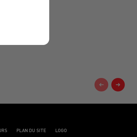
URS
PLAN DU SITE
LOGO