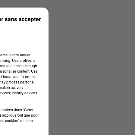
r sans accepter
erest: Store and/or
tising; Use profiles to
tand audiences through
personalise content; Use
 fraud, and fix errors;
 may process personal
mation actively
vices; Identify devices
rtenaires dans "Gérer
s'appliqueront que pour
les cookies" situé en