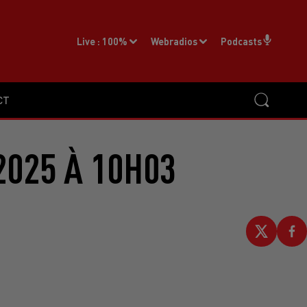
Live :
100%
Webradios
Podcasts
CT
2025 À 10H03