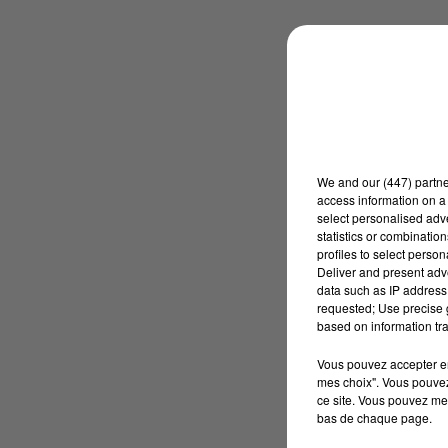
We and
our (447) partn
access information on a 
select personalised ad
statistics or combinatio
profiles to select person
Deliver and present adv
data such as IP address 
requested; Use precise g
based on information tra
Vous pouvez accepter en 
mes choix". Vous pouvez
ce site. Vous pouvez met
bas de chaque page.