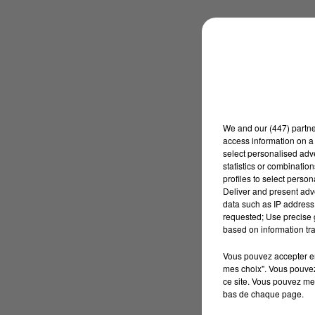
We and
our (447) partn
access information on a 
select personalised ad
statistics or combinatio
profiles to select person
Deliver and present adv
data such as IP address 
requested; Use precise g
based on information tra
Vous pouvez accepter en 
mes choix". Vous pouvez
ce site. Vous pouvez met
bas de chaque page.