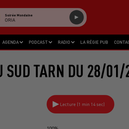
Soirée Mondaine
ORIA
AGENDA
PODCAST
RADIO
LA RÉGIE PUB
CONTA
 SUD TARN DU 28/01/
Lecture (1 min 14 sec)
100%