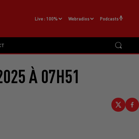
Live :
100%
Webradios
Podcasts
CT
2025 À 07H51