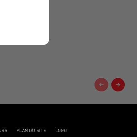
URS
PLAN DU SITE
LOGO