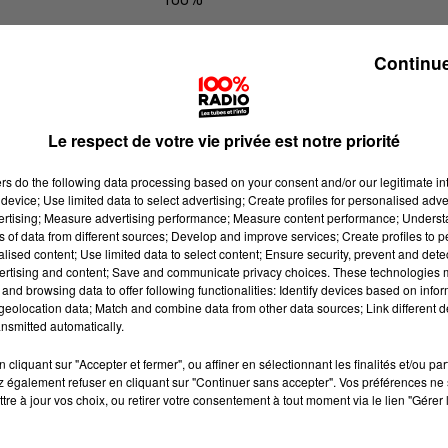
100% Radio l'agenda du sud Tarn
Continue
Le respect de votre vie privée est notre priorité
ers
do the following data processing based on your consent and/or our legitimate int
device; Use limited data to select advertising; Create profiles for personalised adver
vertising; Measure advertising performance; Measure content performance; Unders
ns of data from different sources; Develop and improve services; Create profiles to 
alised content; Use limited data to select content; Ensure security, prevent and detect
ertising and content; Save and communicate privacy choices. These technologies
and browsing data to offer following functionalities: Identify devices based on infor
eolocation data; Match and combine data from other data sources; Link different de
nsmitted automatically.
cliquant sur "Accepter et fermer", ou affiner en sélectionnant les finalités et/ou pa
 également refuser en cliquant sur "Continuer sans accepter". Vos préférences ne 
tre à jour vos choix, ou retirer votre consentement à tout moment via le lien "Gérer 