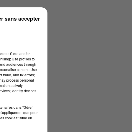
r sans accepter
erest: Store and/or
tising; Use profiles to
tand audiences through
personalise content; Use
 fraud, and fix errors;
 may process personal
mation actively
vices; Identify devices
rtenaires dans "Gérer
s'appliqueront que pour
les cookies" situé en