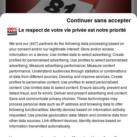
Continuer sans accepter
Le respect de votre vie privée est notre priorité
We and
our (447) partners
do the following data processing based on
your consent and/or our legitimate interest: Store and/or access
information on a device; Use limited data to select advertising; Create
profiles for personalised advertising; Use profiles to select personalised
advertising; Measure advertising performance; Measure content
performance; Understand audiences through statistics or combinations
of data from different sources; Develop and improve services; Create
profiles to personalise content; Use profiles to select personalised
content; Use limited data to select content; Ensure security, prevent and
Lecture (4 min 9 sec)
detect fraud, and fix errors; Deliver and present advertising and content;
Save and communicate privacy choices. These technologies may
process personal data such as IP address and browsing data to offer
following functionalities: Identify devices based on information actively
requested; Use precise geolocation data; Match and combine data from
100%
other data sources; Link different devices; Identify devices based on
information transmitted automatically.
100% Radio l'agenda du sud Tarn