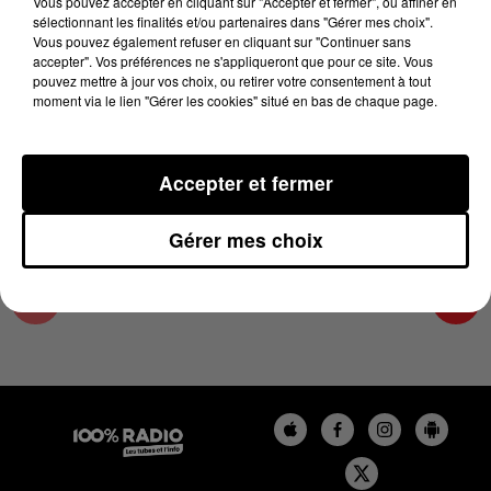
Vous pouvez accepter en cliquant sur "Accepter et fermer", ou affiner en
27 octobre 2024 - 4 min 9 sec
sélectionnant les finalités et/ou partenaires dans "Gérer mes choix".
Vous pouvez également refuser en cliquant sur "Continuer sans
L'AGENDA DU SUD TARN DU 27/10/2024 À
accepter". Vos préférences ne s'appliqueront que pour ce site. Vous
06H37
pouvez mettre à jour vos choix, ou retirer votre consentement à tout
moment via le lien "Gérer les cookies" situé en bas de chaque page.
L'AGENDA DU SUD TARN
Accepter et fermer
Gérer mes choix