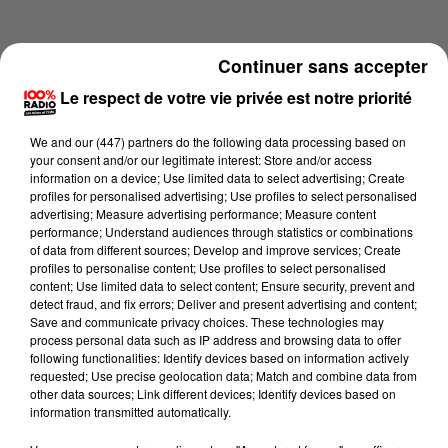
Continuer sans accepter
Le respect de votre vie privée est notre priorité
We and
our (447) partners
do the following data processing based on
your consent and/or our legitimate interest: Store and/or access
information on a device; Use limited data to select advertising; Create
profiles for personalised advertising; Use profiles to select personalised
advertising; Measure advertising performance; Measure content
performance; Understand audiences through statistics or combinations
of data from different sources; Develop and improve services; Create
profiles to personalise content; Use profiles to select personalised
content; Use limited data to select content; Ensure security, prevent and
Lecture (1 min 13 sec)
detect fraud, and fix errors; Deliver and present advertising and content;
Save and communicate privacy choices. These technologies may
process personal data such as IP address and browsing data to offer
following functionalities: Identify devices based on information actively
requested; Use precise geolocation data; Match and combine data from
100%
other data sources; Link different devices; Identify devices based on
information transmitted automatically.
100% Radio l'agenda du sud Tarn