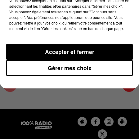
Vous pouvez accepter en cliquant sur "Accepter et fermer", ou affiner en
27 mars 2025 - 1 min 13 sec
sélectionnant les finalités et/ou partenaires dans "Gérer mes choix".
Vous pouvez également refuser en cliquant sur "Continuer sans
L'AGENDA DU SUD TARN DU 27/03/2025 À
accepter". Vos préférences ne s'appliqueront que pour ce site. Vous
10H42
pouvez mettre à jour vos choix, ou retirer votre consentement à tout
moment via le lien "Gérer les cookies" situé en bas de chaque page.
L'AGENDA DU SUD TARN
Accepter et fermer
Gérer mes choix