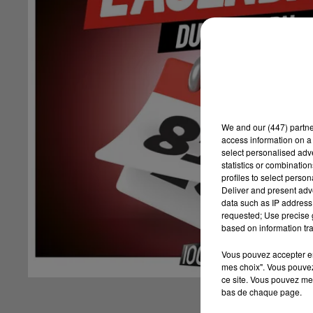
We and
our (447) partn
access information on a 
select personalised ad
statistics or combinatio
profiles to select person
Deliver and present adv
data such as IP address 
requested; Use precise g
based on information tra
Vous pouvez accepter en 
mes choix". Vous pouvez
ce site. Vous pouvez met
bas de chaque page.