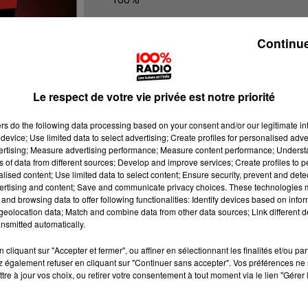
100% Radio l'agenda du sud Tarn
Continue
Le respect de votre vie privée est notre priorité
ers
do the following data processing based on your consent and/or our legitimate int
device; Use limited data to select advertising; Create profiles for personalised adver
vertising; Measure advertising performance; Measure content performance; Unders
ns of data from different sources; Develop and improve services; Create profiles to 
alised content; Use limited data to select content; Ensure security, prevent and detect
ertising and content; Save and communicate privacy choices. These technologies
and browsing data to offer following functionalities: Identify devices based on infor
eolocation data; Match and combine data from other data sources; Link different de
nsmitted automatically.
cliquant sur "Accepter et fermer", ou affiner en sélectionnant les finalités et/ou pa
 également refuser en cliquant sur "Continuer sans accepter". Vos préférences ne 
tre à jour vos choix, ou retirer votre consentement à tout moment via le lien "Gérer 