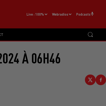
Live :
100%
Webradios
Podcasts
CT
2024 À 06H46