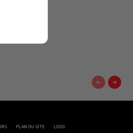
URS
PLAN DU SITE
LOGO