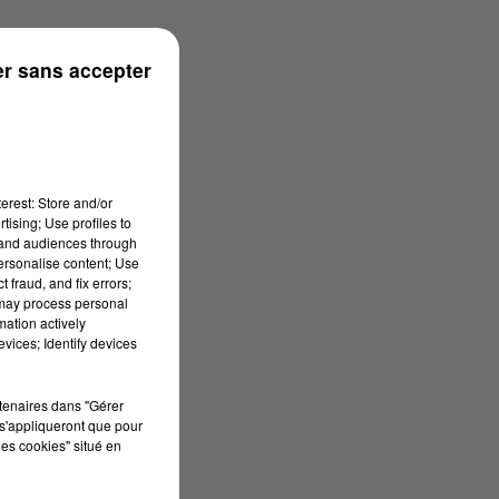
r sans accepter
erest: Store and/or
tising; Use profiles to
tand audiences through
personalise content; Use
 fraud, and fix errors;
 may process personal
mation actively
vices; Identify devices
rtenaires dans "Gérer
s'appliqueront que pour
les cookies" situé en