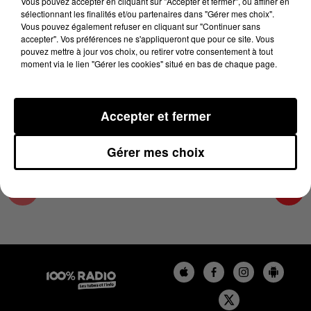
Vous pouvez accepter en cliquant sur "Accepter et fermer", ou affiner en
27 janvier 2025 - 1 min 13 sec
sélectionnant les finalités et/ou partenaires dans "Gérer mes choix".
Vous pouvez également refuser en cliquant sur "Continuer sans
L'AGENDA DU SUD TARN DU 27/01/2025 À
accepter". Vos préférences ne s'appliqueront que pour ce site. Vous
13H41
pouvez mettre à jour vos choix, ou retirer votre consentement à tout
moment via le lien "Gérer les cookies" situé en bas de chaque page.
L'AGENDA DU SUD TARN
Accepter et fermer
Gérer mes choix