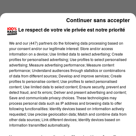
Continuer sans accepter
Le respect de votre vie privée est notre priorité
We and
our (447) partners
do the following data processing based on
your consent and/or our legitimate interest: Store and/or access
information on a device; Use limited data to select advertising; Create
profiles for personalised advertising; Use profiles to select personalised
advertising; Measure advertising performance; Measure content
performance; Understand audiences through statistics or combinations
of data from different sources; Develop and improve services; Create
profiles to personalise content; Use profiles to select personalised
content; Use limited data to select content; Ensure security, prevent and
Lecture (1 min 13 sec)
detect fraud, and fix errors; Deliver and present advertising and content;
Save and communicate privacy choices. These technologies may
process personal data such as IP address and browsing data to offer
following functionalities: Identify devices based on information actively
requested; Use precise geolocation data; Match and combine data from
100%
other data sources; Link different devices; Identify devices based on
information transmitted automatically.
100% Radio l'agenda du sud Tarn