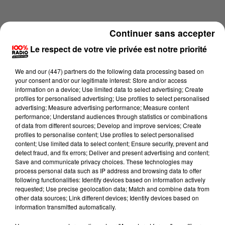
Continuer sans accepter
Le respect de votre vie privée est notre priorité
We and
our (447) partners
do the following data processing based on
your consent and/or our legitimate interest: Store and/or access
information on a device; Use limited data to select advertising; Create
profiles for personalised advertising; Use profiles to select personalised
advertising; Measure advertising performance; Measure content
performance; Understand audiences through statistics or combinations
of data from different sources; Develop and improve services; Create
profiles to personalise content; Use profiles to select personalised
content; Use limited data to select content; Ensure security, prevent and
Lecture (4 min 11 sec)
detect fraud, and fix errors; Deliver and present advertising and content;
Save and communicate privacy choices. These technologies may
process personal data such as IP address and browsing data to offer
following functionalities: Identify devices based on information actively
requested; Use precise geolocation data; Match and combine data from
100%
other data sources; Link different devices; Identify devices based on
information transmitted automatically.
L'agenda du sud tarn du 26/05/2026 à 13h37