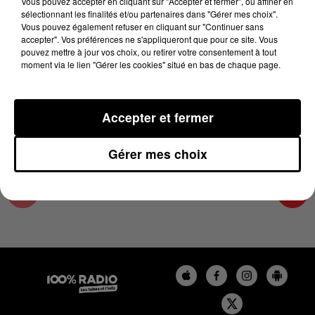
Vous pouvez accepter en cliquant sur "Accepter et fermer", ou affiner en
26 mai 2026 - 4 min 11 sec
sélectionnant les finalités et/ou partenaires dans "Gérer mes choix".
Vous pouvez également refuser en cliquant sur "Continuer sans
L'AGENDA DU SUD TARN DU 26/05/2026 À
accepter". Vos préférences ne s'appliqueront que pour ce site. Vous
13H37
pouvez mettre à jour vos choix, ou retirer votre consentement à tout
moment via le lien "Gérer les cookies" situé en bas de chaque page.
L'AGENDA DU SUD TARN
Accepter et fermer
Gérer mes choix