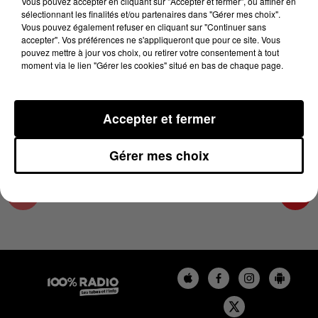
Vous pouvez accepter en cliquant sur "Accepter et fermer", ou affiner en
26 janvier 2024 - 1 min 14 sec
sélectionnant les finalités et/ou partenaires dans "Gérer mes choix".
Vous pouvez également refuser en cliquant sur "Continuer sans
L'AGENDA DU SUD TARN DU 26/01/2024 À
accepter". Vos préférences ne s'appliqueront que pour ce site. Vous
07H49
pouvez mettre à jour vos choix, ou retirer votre consentement à tout
moment via le lien "Gérer les cookies" situé en bas de chaque page.
L'AGENDA DU SUD TARN
Accepter et fermer
Gérer mes choix