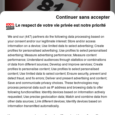
Continuer sans accepter
Le respect de votre vie privée est notre priorité
We and
our (447) partners
do the following data processing based on
your consent and/or our legitimate interest: Store and/or access
information on a device; Use limited data to select advertising; Create
profiles for personalised advertising; Use profiles to select personalised
advertising; Measure advertising performance; Measure content
performance; Understand audiences through statistics or combinations
of data from different sources; Develop and improve services; Create
profiles to personalise content; Use profiles to select personalised
content; Use limited data to select content; Ensure security, prevent and
Lecture (1 min 14 sec)
detect fraud, and fix errors; Deliver and present advertising and content;
Save and communicate privacy choices. These technologies may
process personal data such as IP address and browsing data to offer
following functionalities: Identify devices based on information actively
requested; Use precise geolocation data; Match and combine data from
100%
other data sources; Link different devices; Identify devices based on
information transmitted automatically.
100% Radio l'agenda du sud Tarn