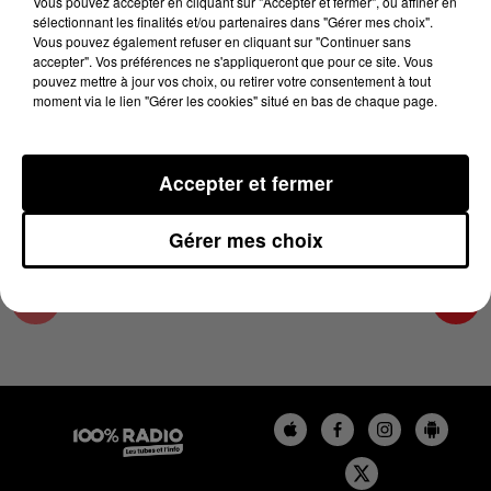
Vous pouvez accepter en cliquant sur "Accepter et fermer", ou affiner en
25 mars 2025 - 1 min 15 sec
sélectionnant les finalités et/ou partenaires dans "Gérer mes choix".
Vous pouvez également refuser en cliquant sur "Continuer sans
L'AGENDA DU SUD TARN DU 25/03/2025 À
accepter". Vos préférences ne s'appliqueront que pour ce site. Vous
06H48
pouvez mettre à jour vos choix, ou retirer votre consentement à tout
moment via le lien "Gérer les cookies" situé en bas de chaque page.
L'AGENDA DU SUD TARN
Accepter et fermer
Gérer mes choix