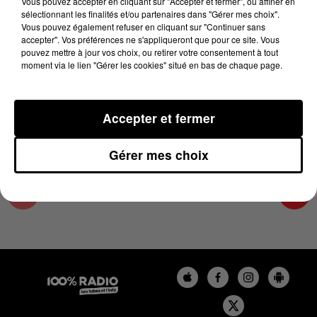
Vous pouvez accepter en cliquant sur "Accepter et fermer", ou affiner en
24 avril 2024 - 20 min 49 sec
sélectionnant les finalités et/ou partenaires dans "Gérer mes choix".
Vous pouvez également refuser en cliquant sur "Continuer sans
L'AGENDA DU SUD TARN DU 24/04/2024 À
accepter". Vos préférences ne s'appliqueront que pour ce site. Vous
10H42
pouvez mettre à jour vos choix, ou retirer votre consentement à tout
moment via le lien "Gérer les cookies" situé en bas de chaque page.
L'AGENDA DU SUD TARN
Accepter et fermer
Gérer mes choix