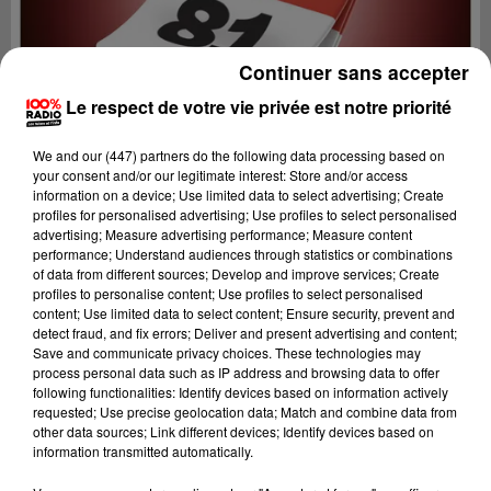
Continuer sans accepter
Le respect de votre vie privée est notre priorité
We and
our (447) partners
do the following data processing based on
your consent and/or our legitimate interest: Store and/or access
information on a device; Use limited data to select advertising; Create
profiles for personalised advertising; Use profiles to select personalised
advertising; Measure advertising performance; Measure content
performance; Understand audiences through statistics or combinations
of data from different sources; Develop and improve services; Create
profiles to personalise content; Use profiles to select personalised
content; Use limited data to select content; Ensure security, prevent and
Lecture (20 min 49 sec)
detect fraud, and fix errors; Deliver and present advertising and content;
Save and communicate privacy choices. These technologies may
process personal data such as IP address and browsing data to offer
following functionalities: Identify devices based on information actively
requested; Use precise geolocation data; Match and combine data from
100%
other data sources; Link different devices; Identify devices based on
information transmitted automatically.
100% Radio l'agenda du sud Tarn