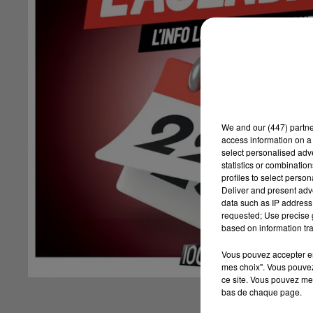
We and
our (447) partn
access information on a 
select personalised ad
statistics or combinatio
profiles to select person
Deliver and present adv
data such as IP address 
requested; Use precise g
based on information tra
Vous pouvez accepter en 
mes choix". Vous pouvez
ce site. Vous pouvez met
bas de chaque page.