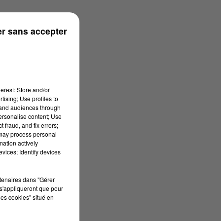
r sans accepter
erest: Store and/or
tising; Use profiles to
tand audiences through
personalise content; Use
 fraud, and fix errors;
 may process personal
mation actively
vices; Identify devices
rtenaires dans "Gérer
s'appliqueront que pour
les cookies" situé en