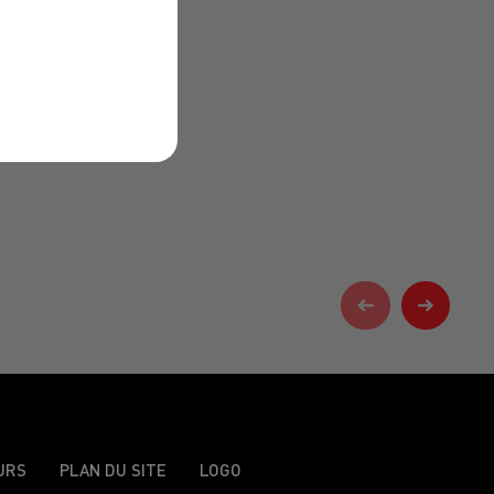
URS
PLAN DU SITE
LOGO