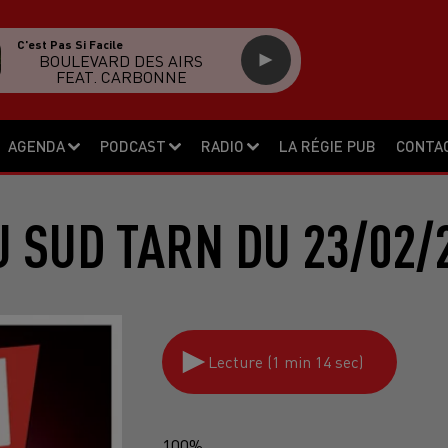
C'est Pas Si Facile
BOULEVARD DES AIRS
FEAT. CARBONNE
AGENDA
PODCAST
RADIO
LA RÉGIE PUB
CONTA
 SUD TARN DU 23/02/
Lecture (1 min 14 sec)
100%