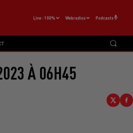
Live :
100%
Webradios
Podcasts
CT
2023 À 06H45