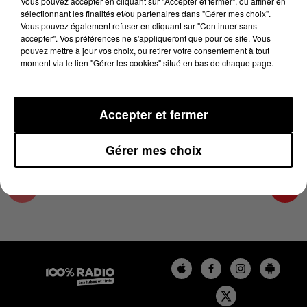
Vous pouvez accepter en cliquant sur "Accepter et fermer", ou affiner en
22 juin 2026 - 1 min 14 sec
sélectionnant les finalités et/ou partenaires dans "Gérer mes choix".
Vous pouvez également refuser en cliquant sur "Continuer sans
L'AGENDA DU SUD TARN DU 22/06/2026 À
accepter". Vos préférences ne s'appliqueront que pour ce site. Vous
16H40
pouvez mettre à jour vos choix, ou retirer votre consentement à tout
moment via le lien "Gérer les cookies" situé en bas de chaque page.
L'AGENDA DU SUD TARN
Accepter et fermer
Gérer mes choix