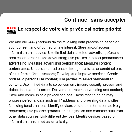
Continuer sans accepter
Le respect de votre vie privée est notre priorité
We and
our (447) partners
do the following data processing based on
your consent and/or our legitimate interest: Store and/or access
information on a device; Use limited data to select advertising; Create
profiles for personalised advertising; Use profiles to select personalised
advertising; Measure advertising performance; Measure content
performance; Understand audiences through statistics or combinations
of data from different sources; Develop and improve services; Create
profiles to personalise content; Use profiles to select personalised
content; Use limited data to select content; Ensure security, prevent and
Lecture (1 min 14 sec)
detect fraud, and fix errors; Deliver and present advertising and content;
Save and communicate privacy choices. These technologies may
process personal data such as IP address and browsing data to offer
following functionalities: Identify devices based on information actively
requested; Use precise geolocation data; Match and combine data from
100%
other data sources; Link different devices; Identify devices based on
information transmitted automatically.
L'agenda du sud tarn du 22/06/2026 à 16h40