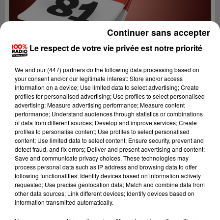
Continuer sans accepter
Le respect de votre vie privée est notre priorité
We and
our (447) partners
do the following data processing based on
your consent and/or our legitimate interest: Store and/or access
information on a device; Use limited data to select advertising; Create
profiles for personalised advertising; Use profiles to select personalised
advertising; Measure advertising performance; Measure content
performance; Understand audiences through statistics or combinations
of data from different sources; Develop and improve services; Create
profiles to personalise content; Use profiles to select personalised
content; Use limited data to select content; Ensure security, prevent and
Lecture (1 min 14 sec)
detect fraud, and fix errors; Deliver and present advertising and content;
Save and communicate privacy choices. These technologies may
process personal data such as IP address and browsing data to offer
following functionalities: Identify devices based on information actively
requested; Use precise geolocation data; Match and combine data from
100%
other data sources; Link different devices; Identify devices based on
information transmitted automatically.
100% Radio l'agenda du sud Tarn