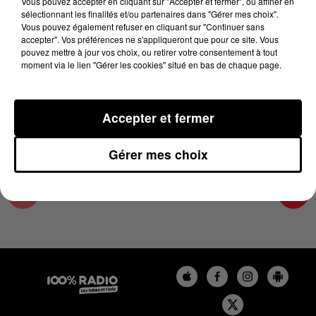
Vous pouvez accepter en cliquant sur "Accepter et fermer", ou affiner en
22 avril 2025 - 1 min 14 sec
sélectionnant les finalités et/ou partenaires dans "Gérer mes choix".
Vous pouvez également refuser en cliquant sur "Continuer sans
L'AGENDA DU SUD TARN DU 22/04/2025 À
accepter". Vos préférences ne s'appliqueront que pour ce site. Vous
07H55
pouvez mettre à jour vos choix, ou retirer votre consentement à tout
moment via le lien "Gérer les cookies" situé en bas de chaque page.
L'AGENDA DU SUD TARN
Accepter et fermer
Gérer mes choix