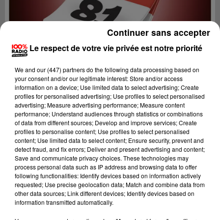
Continuer sans accepter
Le respect de votre vie privée est notre priorité
We and
our (447) partners
do the following data processing based on
your consent and/or our legitimate interest: Store and/or access
information on a device; Use limited data to select advertising; Create
profiles for personalised advertising; Use profiles to select personalised
advertising; Measure advertising performance; Measure content
performance; Understand audiences through statistics or combinations
of data from different sources; Develop and improve services; Create
profiles to personalise content; Use profiles to select personalised
content; Use limited data to select content; Ensure security, prevent and
Lecture (1 min 14 sec)
detect fraud, and fix errors; Deliver and present advertising and content;
Save and communicate privacy choices. These technologies may
process personal data such as IP address and browsing data to offer
following functionalities: Identify devices based on information actively
requested; Use precise geolocation data; Match and combine data from
100%
other data sources; Link different devices; Identify devices based on
information transmitted automatically.
100% Radio l'agenda du sud Tarn