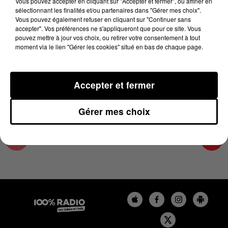
Vous pouvez accepter en cliquant sur "Accepter et fermer", ou affiner en
21 mars 2024 - 1 min 14 sec
sélectionnant les finalités et/ou partenaires dans "Gérer mes choix".
Vous pouvez également refuser en cliquant sur "Continuer sans
L'AGENDA DU SUD TARN DU 21/03/2024 À
accepter". Vos préférences ne s'appliqueront que pour ce site. Vous
06H46
pouvez mettre à jour vos choix, ou retirer votre consentement à tout
moment via le lien "Gérer les cookies" situé en bas de chaque page.
L'AGENDA DU SUD TARN
Accepter et fermer
Gérer mes choix