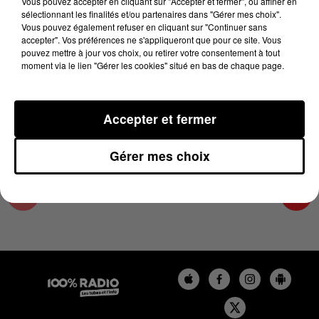
Vous pouvez accepter en cliquant sur "Accepter et fermer", ou affiner en
21 février 2024 - 1 min 14 sec
sélectionnant les finalités et/ou partenaires dans "Gérer mes choix".
Vous pouvez également refuser en cliquant sur "Continuer sans
L'AGENDA DU SUD TARN DU 21/02/2024 À
accepter". Vos préférences ne s'appliqueront que pour ce site. Vous
07H50
pouvez mettre à jour vos choix, ou retirer votre consentement à tout
moment via le lien "Gérer les cookies" situé en bas de chaque page.
L'AGENDA DU SUD TARN
Accepter et fermer
Gérer mes choix