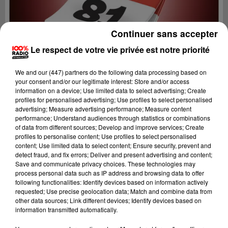
Continuer sans accepter
Le respect de votre vie privée est notre priorité
We and
our (447) partners
do the following data processing based on
your consent and/or our legitimate interest: Store and/or access
information on a device; Use limited data to select advertising; Create
profiles for personalised advertising; Use profiles to select personalised
advertising; Measure advertising performance; Measure content
performance; Understand audiences through statistics or combinations
of data from different sources; Develop and improve services; Create
profiles to personalise content; Use profiles to select personalised
content; Use limited data to select content; Ensure security, prevent and
Lecture (1 min 14 sec)
detect fraud, and fix errors; Deliver and present advertising and content;
Save and communicate privacy choices. These technologies may
process personal data such as IP address and browsing data to offer
following functionalities: Identify devices based on information actively
requested; Use precise geolocation data; Match and combine data from
100%
other data sources; Link different devices; Identify devices based on
information transmitted automatically.
100% Radio l'agenda du sud Tarn