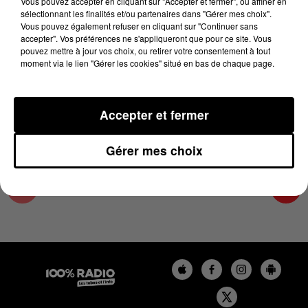
Vous pouvez accepter en cliquant sur "Accepter et fermer", ou affiner en
20 décembre 2024 - 1 min 14 sec
sélectionnant les finalités et/ou partenaires dans "Gérer mes choix".
Vous pouvez également refuser en cliquant sur "Continuer sans
L'AGENDA DU SUD TARN DU 20/12/2024 À
accepter". Vos préférences ne s'appliqueront que pour ce site. Vous
10H38
pouvez mettre à jour vos choix, ou retirer votre consentement à tout
moment via le lien "Gérer les cookies" situé en bas de chaque page.
L'AGENDA DU SUD TARN
Accepter et fermer
Gérer mes choix