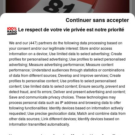
Continuer sans accepter
Le respect de votre vie privée est notre priorité
We and
our (447) partners
do the following data processing based on
your consent and/or our legitimate interest: Store and/or access
information on a device; Use limited data to select advertising; Create
profiles for personalised advertising; Use profiles to select personalised
advertising; Measure advertising performance; Measure content
performance; Understand audiences through statistics or combinations
of data from different sources; Develop and improve services; Create
profiles to personalise content; Use profiles to select personalised
content; Use limited data to select content; Ensure security, prevent and
Lecture (1 min 14 sec)
detect fraud, and fix errors; Deliver and present advertising and content;
Save and communicate privacy choices. These technologies may
process personal data such as IP address and browsing data to offer
following functionalities: Identify devices based on information actively
requested; Use precise geolocation data; Match and combine data from
100%
other data sources; Link different devices; Identify devices based on
information transmitted automatically.
100% Radio l'agenda du sud Tarn