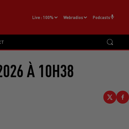
Live :
100%
Webradios
Podcasts
CT
2026 À 10H38