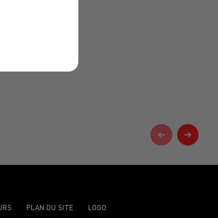
URS
PLAN DU SITE
LOGO