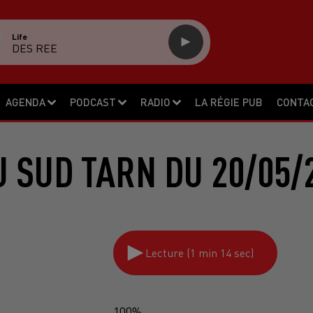
Life
DES REE
AGENDA
PODCAST
RADIO
LA RÉGIE PUB
CONTA
 SUD TARN DU 20/05/
Lecture (1 min 14 sec)
100%