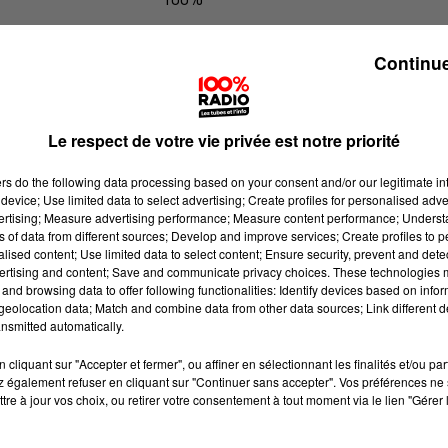
L'agenda du sud tarn du 20/05/2026
Continue
Le respect de votre vie privée est notre priorité
ers
do the following data processing based on your consent and/or our legitimate int
device; Use limited data to select advertising; Create profiles for personalised adver
vertising; Measure advertising performance; Measure content performance; Unders
ns of data from different sources; Develop and improve services; Create profiles to 
alised content; Use limited data to select content; Ensure security, prevent and detect
ertising and content; Save and communicate privacy choices. These technologies
and browsing data to offer following functionalities: Identify devices based on infor
eolocation data; Match and combine data from other data sources; Link different de
nsmitted automatically.
cliquant sur "Accepter et fermer", ou affiner en sélectionnant les finalités et/ou pa
 également refuser en cliquant sur "Continuer sans accepter". Vos préférences ne 
tre à jour vos choix, ou retirer votre consentement à tout moment via le lien "Gérer 