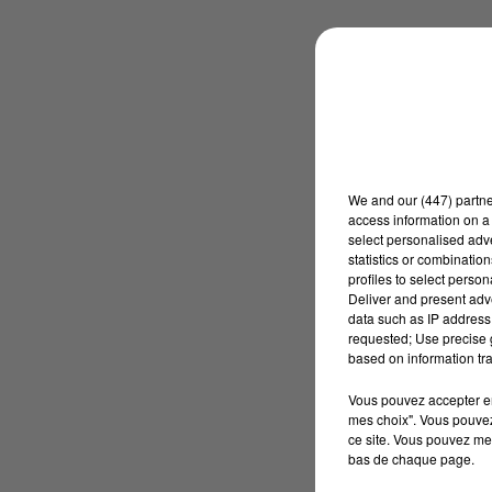
We and
our (447) partn
access information on a 
select personalised ad
statistics or combinatio
profiles to select person
Deliver and present adv
data such as IP address 
requested; Use precise g
based on information tra
Vous pouvez accepter en 
mes choix". Vous pouvez
ce site. Vous pouvez met
bas de chaque page.