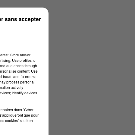
 à 10h38
r sans accepter
erest: Store and/or
tising; Use profiles to
tand audiences through
personalise content; Use
 fraud, and fix errors;
 may process personal
mation actively
vices; Identify devices
rtenaires dans "Gérer
s'appliqueront que pour
les cookies" situé en