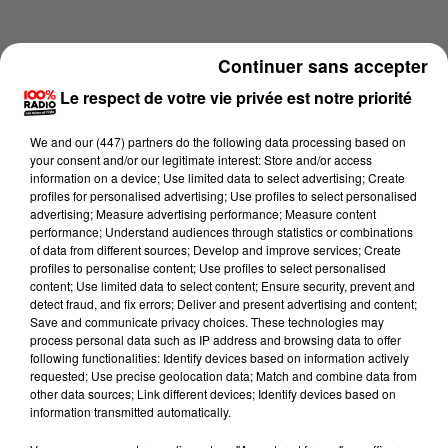
Continuer sans accepter
Le respect de votre vie privée est notre priorité
We and
our (447) partners
do the following data processing based on
your consent and/or our legitimate interest: Store and/or access
information on a device; Use limited data to select advertising; Create
profiles for personalised advertising; Use profiles to select personalised
advertising; Measure advertising performance; Measure content
performance; Understand audiences through statistics or combinations
of data from different sources; Develop and improve services; Create
profiles to personalise content; Use profiles to select personalised
content; Use limited data to select content; Ensure security, prevent and
Lecture (1 min 15 sec)
detect fraud, and fix errors; Deliver and present advertising and content;
Save and communicate privacy choices. These technologies may
process personal data such as IP address and browsing data to offer
following functionalities: Identify devices based on information actively
requested; Use precise geolocation data; Match and combine data from
100%
other data sources; Link different devices; Identify devices based on
information transmitted automatically.
100% Radio l'agenda du sud Tarn