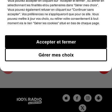
Vous pouvez accepter en cliquant sur "Accepter et fermer", ou affiner en
19 juin 2025 - 1 min 15 sec
sélectionnant les finalités et/ou partenaires dans "Gérer mes choix".
Vous pouvez également refuser en cliquant sur "Continuer sans
L'AGENDA DU SUD TARN DU 19/06/2025 À
accepter". Vos préférences ne s'appliqueront que pour ce site. Vous
06H46
pouvez mettre à jour vos choix, ou retirer votre consentement à tout
moment via le lien "Gérer les cookies" situé en bas de chaque page.
L'AGENDA DU SUD TARN
Accepter et fermer
Gérer mes choix