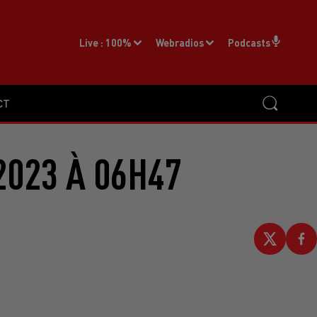
Live :
100%
Webradios
Podcasts
CT
2023 À 06H47