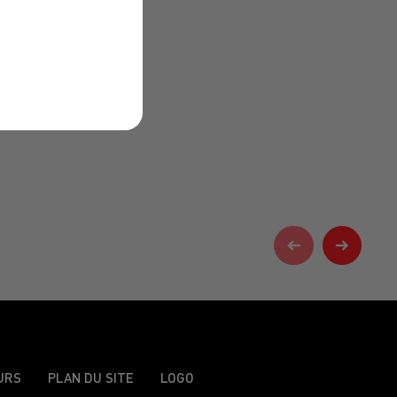
URS
PLAN DU SITE
LOGO