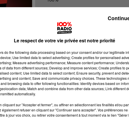
L'agenda du sud Tarn
Continue
Le respect de votre vie privée est notre priorité
ers
do the following data processing based on your consent and/or our legitimate int
device; Use limited data to select advertising; Create profiles for personalised adver
vertising; Measure advertising performance; Measure content performance; Unders
ns of data from different sources; Develop and improve services; Create profiles to 
alised content; Use limited data to select content; Ensure security, prevent and detect
ertising and content; Save and communicate privacy choices. These technologies
and browsing data to offer following functionalities: Identify devices based on infor
eolocation data; Match and combine data from other data sources; Link different de
nsmitted automatically.
cliquant sur "Accepter et fermer", ou affiner en sélectionnant les finalités et/ou pa
 également refuser en cliquant sur "Continuer sans accepter". Vos préférences ne 
tre à jour vos choix, ou retirer votre consentement à tout moment via le lien "Gérer 