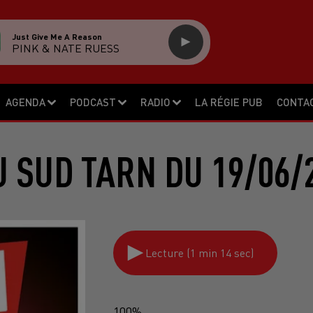
Just Give Me A Reason
PINK & NATE RUESS
AGENDA
PODCAST
RADIO
LA RÉGIE PUB
CONTA
 SUD TARN DU 19/06/
Lecture (1 min 14 sec)
100%