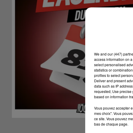
We and
our (447) partn
access information on a 
select personalised ad
statistics or combinatio
profiles to select person
Deliver and present adv
data such as IP address 
requested; Use precise g
based on information tra
Vous pouvez accepter en 
mes choix". Vous pouvez
ce site. Vous pouvez met
bas de chaque page.