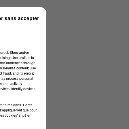
r sans accepter
erest: Store and/or
tising; Use profiles to
tand audiences through
personalise content; Use
 fraud, and fix errors;
 may process personal
mation actively
vices; Identify devices
rtenaires dans "Gérer
s'appliqueront que pour
les cookies" situé en