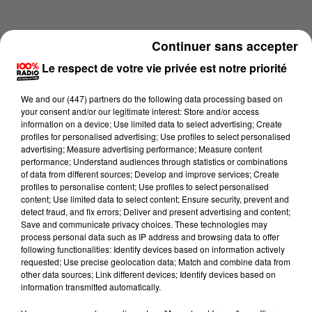
Continuer sans accepter
Le respect de votre vie privée est notre priorité
We and
our (447) partners
do the following data processing based on
your consent and/or our legitimate interest: Store and/or access
information on a device; Use limited data to select advertising; Create
profiles for personalised advertising; Use profiles to select personalised
advertising; Measure advertising performance; Measure content
performance; Understand audiences through statistics or combinations
of data from different sources; Develop and improve services; Create
profiles to personalise content; Use profiles to select personalised
content; Use limited data to select content; Ensure security, prevent and
Lecture (1 min 13 sec)
detect fraud, and fix errors; Deliver and present advertising and content;
Save and communicate privacy choices. These technologies may
process personal data such as IP address and browsing data to offer
following functionalities: Identify devices based on information actively
requested; Use precise geolocation data; Match and combine data from
100%
other data sources; Link different devices; Identify devices based on
information transmitted automatically.
100% Radio l'agenda du sud Tarn