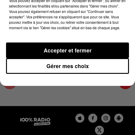
Vous pouvez accepter en cliquant sur "Accepter et fermer", ou affiner en
19 avril 2025 - 1 min 13 sec
sélectionnant les finalités et/ou partenaires dans "Gérer mes choix".
Vous pouvez également refuser en cliquant sur "Continuer sans
L'AGENDA DU SUD TARN DU 19/04/2025 À
accepter". Vos préférences ne s'appliqueront que pour ce site. Vous
08H39
pouvez mettre à jour vos choix, ou retirer votre consentement à tout
moment via le lien "Gérer les cookies" situé en bas de chaque page.
L'AGENDA DU SUD TARN
Accepter et fermer
Gérer mes choix