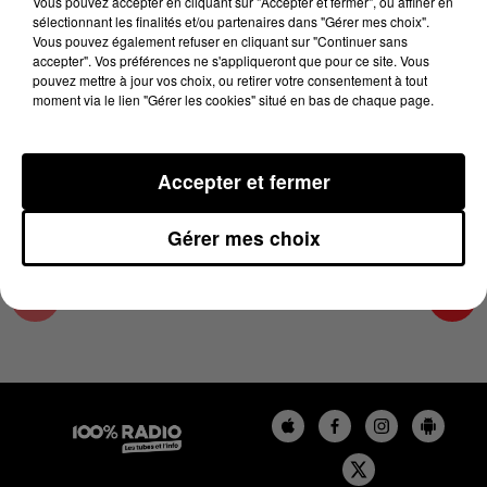
Vous pouvez accepter en cliquant sur "Accepter et fermer", ou affiner en
19 février 2025 - 1 min 14 sec
sélectionnant les finalités et/ou partenaires dans "Gérer mes choix".
Vous pouvez également refuser en cliquant sur "Continuer sans
L'AGENDA DU SUD TARN DU 19/02/2025 À
accepter". Vos préférences ne s'appliqueront que pour ce site. Vous
06H46
pouvez mettre à jour vos choix, ou retirer votre consentement à tout
moment via le lien "Gérer les cookies" situé en bas de chaque page.
L'AGENDA DU SUD TARN
Accepter et fermer
Gérer mes choix