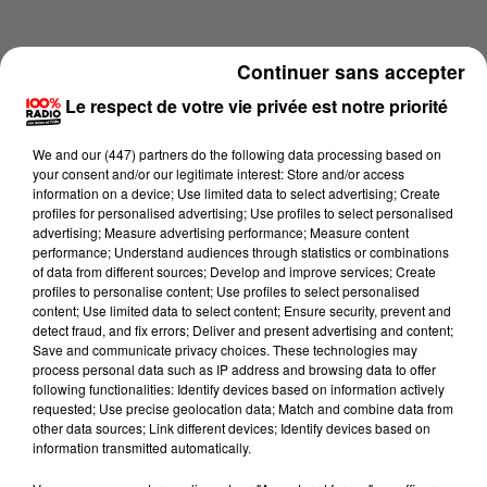
Continuer sans accepter
Le respect de votre vie privée est notre priorité
We and
our (447) partners
do the following data processing based on
your consent and/or our legitimate interest: Store and/or access
information on a device; Use limited data to select advertising; Create
profiles for personalised advertising; Use profiles to select personalised
advertising; Measure advertising performance; Measure content
performance; Understand audiences through statistics or combinations
of data from different sources; Develop and improve services; Create
profiles to personalise content; Use profiles to select personalised
content; Use limited data to select content; Ensure security, prevent and
Lecture (1 min 14 sec)
detect fraud, and fix errors; Deliver and present advertising and content;
Save and communicate privacy choices. These technologies may
process personal data such as IP address and browsing data to offer
following functionalities: Identify devices based on information actively
requested; Use precise geolocation data; Match and combine data from
100%
other data sources; Link different devices; Identify devices based on
information transmitted automatically.
100% Radio l'agenda du sud Tarn