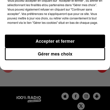
Vous pouvez accepter en cliquant sur "Accepter et fermer", ou affiner en
18 mai 2025 - 1 min 14 sec
sélectionnant les finalités et/ou partenaires dans "Gérer mes choix".
Vous pouvez également refuser en cliquant sur "Continuer sans
L'AGENDA DU SUD TARN DU 18/05/2025 À
accepter". Vos préférences ne s'appliqueront que pour ce site. Vous
07H42
pouvez mettre à jour vos choix, ou retirer votre consentement à tout
moment via le lien "Gérer les cookies" situé en bas de chaque page.
L'AGENDA DU SUD TARN
Accepter et fermer
Gérer mes choix