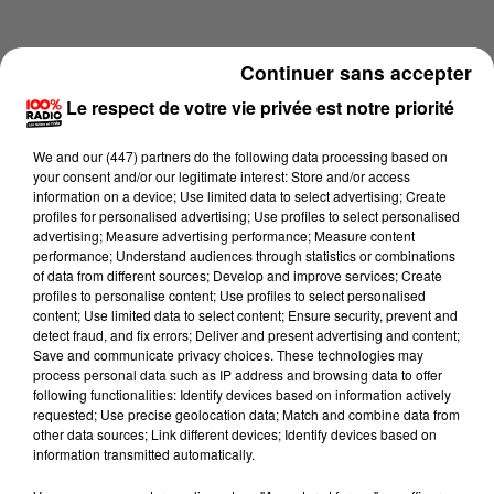
Continuer sans accepter
Le respect de votre vie privée est notre priorité
We and
our (447) partners
do the following data processing based on
your consent and/or our legitimate interest: Store and/or access
information on a device; Use limited data to select advertising; Create
profiles for personalised advertising; Use profiles to select personalised
advertising; Measure advertising performance; Measure content
performance; Understand audiences through statistics or combinations
of data from different sources; Develop and improve services; Create
profiles to personalise content; Use profiles to select personalised
content; Use limited data to select content; Ensure security, prevent and
Lecture (1 min 14 sec)
detect fraud, and fix errors; Deliver and present advertising and content;
Save and communicate privacy choices. These technologies may
process personal data such as IP address and browsing data to offer
following functionalities: Identify devices based on information actively
requested; Use precise geolocation data; Match and combine data from
100%
other data sources; Link different devices; Identify devices based on
information transmitted automatically.
100% Radio l'agenda du sud Tarn