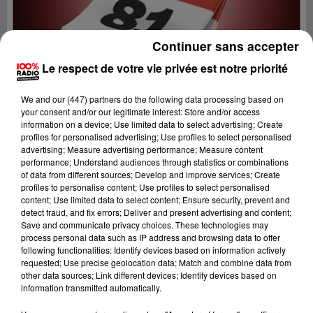
Continuer sans accepter
Le respect de votre vie privée est notre priorité
We and
our (447) partners
do the following data processing based on
your consent and/or our legitimate interest: Store and/or access
information on a device; Use limited data to select advertising; Create
profiles for personalised advertising; Use profiles to select personalised
advertising; Measure advertising performance; Measure content
performance; Understand audiences through statistics or combinations
of data from different sources; Develop and improve services; Create
profiles to personalise content; Use profiles to select personalised
content; Use limited data to select content; Ensure security, prevent and
Lecture (1 min 13 sec)
detect fraud, and fix errors; Deliver and present advertising and content;
Save and communicate privacy choices. These technologies may
process personal data such as IP address and browsing data to offer
following functionalities: Identify devices based on information actively
requested; Use precise geolocation data; Match and combine data from
100%
other data sources; Link different devices; Identify devices based on
information transmitted automatically.
100% Radio l'agenda du sud Tarn