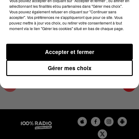
Vous pouvez accepter en cliquant sur "Accepter et fermer", ou affiner en
16 décembre 2023 - 1 min 13 sec
sélectionnant les finalités et/ou partenaires dans "Gérer mes choix".
Vous pouvez également refuser en cliquant sur "Continuer sans
L'AGENDA DU SUD TARN DU 16/12/2023 À
accepter". Vos préférences ne s'appliqueront que pour ce site. Vous
09H39
pouvez mettre à jour vos choix, ou retirer votre consentement à tout
moment via le lien "Gérer les cookies" situé en bas de chaque page.
L'AGENDA DU SUD TARN
Accepter et fermer
Gérer mes choix