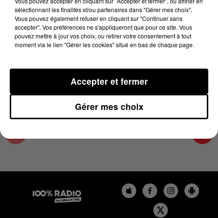
Vous pouvez accepter en cliquant sur "Accepter et fermer", ou affiner en
15 mai 2025 - 1 min 14 sec
sélectionnant les finalités et/ou partenaires dans "Gérer mes choix".
Vous pouvez également refuser en cliquant sur "Continuer sans
L'AGENDA DU SUD TARN DU 15/05/2025 À
accepter". Vos préférences ne s'appliqueront que pour ce site. Vous
10H42
pouvez mettre à jour vos choix, ou retirer votre consentement à tout
moment via le lien "Gérer les cookies" situé en bas de chaque page.
L'AGENDA DU SUD TARN
Accepter et fermer
Gérer mes choix