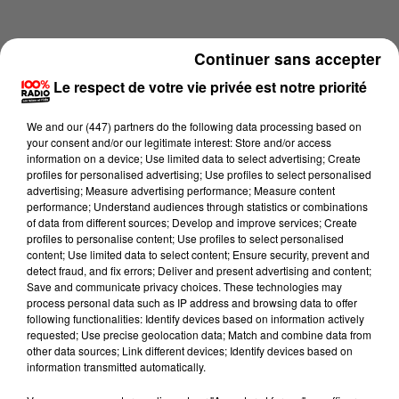
Continuer sans accepter
Le respect de votre vie privée est notre priorité
We and
our (447) partners
do the following data processing based on
your consent and/or our legitimate interest: Store and/or access
information on a device; Use limited data to select advertising; Create
profiles for personalised advertising; Use profiles to select personalised
advertising; Measure advertising performance; Measure content
performance; Understand audiences through statistics or combinations
of data from different sources; Develop and improve services; Create
profiles to personalise content; Use profiles to select personalised
content; Use limited data to select content; Ensure security, prevent and
Lecture (1 min 14 sec)
detect fraud, and fix errors; Deliver and present advertising and content;
Save and communicate privacy choices. These technologies may
process personal data such as IP address and browsing data to offer
following functionalities: Identify devices based on information actively
requested; Use precise geolocation data; Match and combine data from
100%
other data sources; Link different devices; Identify devices based on
information transmitted automatically.
100% Radio l'agenda du sud Tarn