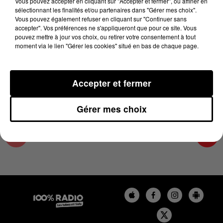
Vous pouvez accepter en cliquant sur "Accepter et fermer", ou affiner en
15 février 2025 - 1 min 14 sec
sélectionnant les finalités et/ou partenaires dans "Gérer mes choix".
Vous pouvez également refuser en cliquant sur "Continuer sans
L'AGENDA DU SUD TARN DU 15/02/2025 À
accepter". Vos préférences ne s'appliqueront que pour ce site. Vous
08H41
pouvez mettre à jour vos choix, ou retirer votre consentement à tout
moment via le lien "Gérer les cookies" situé en bas de chaque page.
L'AGENDA DU SUD TARN
Accepter et fermer
Gérer mes choix