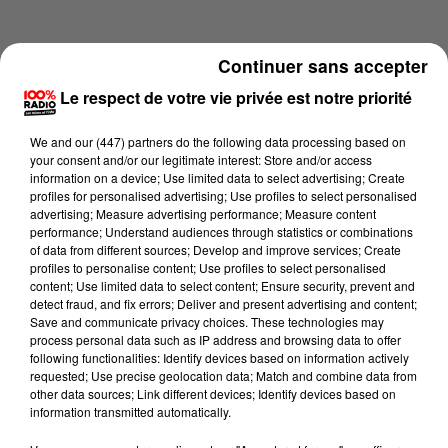
Continuer sans accepter
Le respect de votre vie privée est notre priorité
We and
our (447) partners
do the following data processing based on
your consent and/or our legitimate interest: Store and/or access
information on a device; Use limited data to select advertising; Create
profiles for personalised advertising; Use profiles to select personalised
advertising; Measure advertising performance; Measure content
performance; Understand audiences through statistics or combinations
of data from different sources; Develop and improve services; Create
profiles to personalise content; Use profiles to select personalised
content; Use limited data to select content; Ensure security, prevent and
Lecture (1 min 14 sec)
detect fraud, and fix errors; Deliver and present advertising and content;
Save and communicate privacy choices. These technologies may
process personal data such as IP address and browsing data to offer
following functionalities: Identify devices based on information actively
requested; Use precise geolocation data; Match and combine data from
100%
other data sources; Link different devices; Identify devices based on
information transmitted automatically.
100% Radio l'agenda du sud Tarn