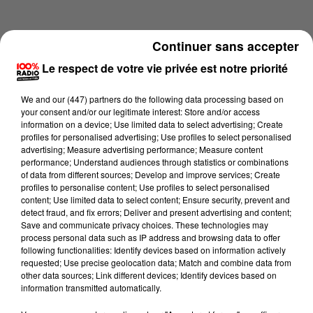
Continuer sans accepter
Le respect de votre vie privée est notre priorité
We and
our (447) partners
do the following data processing based on
your consent and/or our legitimate interest: Store and/or access
information on a device; Use limited data to select advertising; Create
profiles for personalised advertising; Use profiles to select personalised
advertising; Measure advertising performance; Measure content
performance; Understand audiences through statistics or combinations
of data from different sources; Develop and improve services; Create
profiles to personalise content; Use profiles to select personalised
content; Use limited data to select content; Ensure security, prevent and
Lecture (1 min 14 sec)
detect fraud, and fix errors; Deliver and present advertising and content;
Save and communicate privacy choices. These technologies may
process personal data such as IP address and browsing data to offer
following functionalities: Identify devices based on information actively
requested; Use precise geolocation data; Match and combine data from
100%
other data sources; Link different devices; Identify devices based on
information transmitted automatically.
L'agenda du sud tarn du 13/05/2026 à 10h36