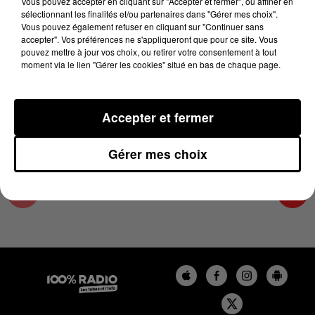
Vous pouvez accepter en cliquant sur "Accepter et fermer", ou affiner en
13 mai 2026 - 1 min 14 sec
sélectionnant les finalités et/ou partenaires dans "Gérer mes choix".
Vous pouvez également refuser en cliquant sur "Continuer sans
L'AGENDA DU SUD TARN DU 13/05/2026 À
accepter". Vos préférences ne s'appliqueront que pour ce site. Vous
10H36
pouvez mettre à jour vos choix, ou retirer votre consentement à tout
moment via le lien "Gérer les cookies" situé en bas de chaque page.
L'AGENDA DU SUD TARN
Accepter et fermer
Gérer mes choix