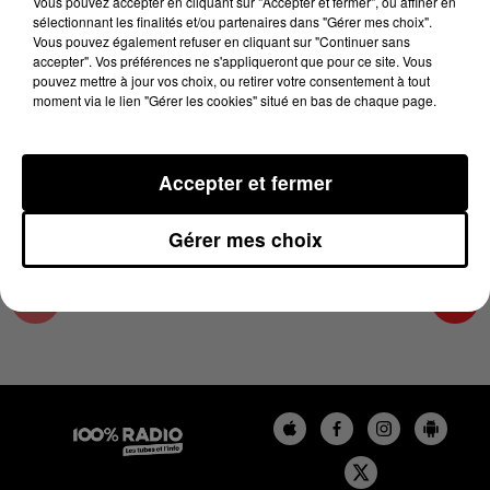
Vous pouvez accepter en cliquant sur "Accepter et fermer", ou affiner en
12 novembre 2024 - 1 min 14 sec
sélectionnant les finalités et/ou partenaires dans "Gérer mes choix".
Vous pouvez également refuser en cliquant sur "Continuer sans
L'AGENDA DU SUD TARN DU 12/11/2024 À
accepter". Vos préférences ne s'appliqueront que pour ce site. Vous
16H37
pouvez mettre à jour vos choix, ou retirer votre consentement à tout
moment via le lien "Gérer les cookies" situé en bas de chaque page.
L'AGENDA DU SUD TARN
Accepter et fermer
Gérer mes choix