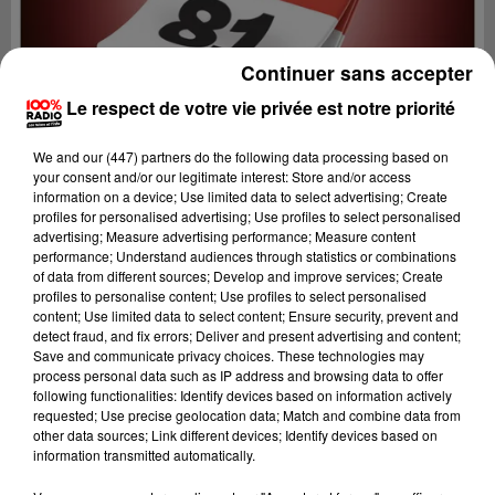
Continuer sans accepter
Le respect de votre vie privée est notre priorité
We and
our (447) partners
do the following data processing based on
your consent and/or our legitimate interest: Store and/or access
information on a device; Use limited data to select advertising; Create
profiles for personalised advertising; Use profiles to select personalised
advertising; Measure advertising performance; Measure content
performance; Understand audiences through statistics or combinations
of data from different sources; Develop and improve services; Create
profiles to personalise content; Use profiles to select personalised
content; Use limited data to select content; Ensure security, prevent and
Lecture (1 min 14 sec)
detect fraud, and fix errors; Deliver and present advertising and content;
Save and communicate privacy choices. These technologies may
process personal data such as IP address and browsing data to offer
following functionalities: Identify devices based on information actively
requested; Use precise geolocation data; Match and combine data from
100%
other data sources; Link different devices; Identify devices based on
information transmitted automatically.
100% Radio l'agenda du sud Tarn