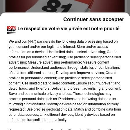
Continuer sans accepter
Le respect de votre vie privée est notre priorité
We and
our (447) partners
do the following data processing based on
your consent and/or our legitimate interest: Store and/or access
information on a device; Use limited data to select advertising; Create
profiles for personalised advertising; Use profiles to select personalised
advertising; Measure advertising performance; Measure content
performance; Understand audiences through statistics or combinations
of data from different sources; Develop and improve services; Create
profiles to personalise content; Use profiles to select personalised
content; Use limited data to select content; Ensure security, prevent and
Lecture (1 min 14 sec)
detect fraud, and fix errors; Deliver and present advertising and content;
Save and communicate privacy choices. These technologies may
process personal data such as IP address and browsing data to offer
following functionalities: Identify devices based on information actively
requested; Use precise geolocation data; Match and combine data from
100%
other data sources; Link different devices; Identify devices based on
information transmitted automatically.
100% Radio l'agenda du sud Tarn