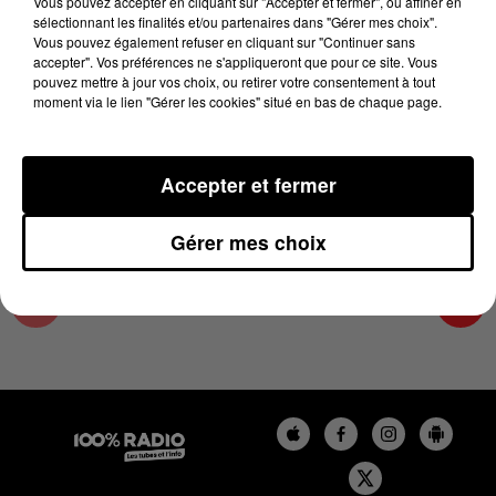
Vous pouvez accepter en cliquant sur "Accepter et fermer", ou affiner en
12 janvier 2024 - 1 min 14 sec
sélectionnant les finalités et/ou partenaires dans "Gérer mes choix".
Vous pouvez également refuser en cliquant sur "Continuer sans
L'AGENDA DU SUD TARN DU 12/01/2024 À
accepter". Vos préférences ne s'appliqueront que pour ce site. Vous
07H50
pouvez mettre à jour vos choix, ou retirer votre consentement à tout
moment via le lien "Gérer les cookies" situé en bas de chaque page.
L'AGENDA DU SUD TARN
Accepter et fermer
Gérer mes choix