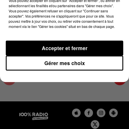
Vous pouvez accepter en cliquant sur "Accepter et fermer", ou affiner en
11 juin 2024 - 1 min 14 sec
sélectionnant les finalités et/ou partenaires dans "Gérer mes choix".
Vous pouvez également refuser en cliquant sur "Continuer sans
L'AGENDA DU SUD TARN DU 11/06/2024 À
accepter". Vos préférences ne s'appliqueront que pour ce site. Vous
10H41
pouvez mettre à jour vos choix, ou retirer votre consentement à tout
moment via le lien "Gérer les cookies" situé en bas de chaque page.
L'AGENDA DU SUD TARN
Accepter et fermer
Gérer mes choix