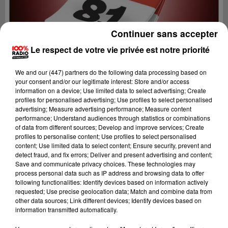
Continuer sans accepter
Le respect de votre vie privée est notre priorité
We and
our (447) partners
do the following data processing based on
your consent and/or our legitimate interest: Store and/or access
information on a device; Use limited data to select advertising; Create
profiles for personalised advertising; Use profiles to select personalised
advertising; Measure advertising performance; Measure content
performance; Understand audiences through statistics or combinations
of data from different sources; Develop and improve services; Create
profiles to personalise content; Use profiles to select personalised
content; Use limited data to select content; Ensure security, prevent and
Lecture (1 min 14 sec)
detect fraud, and fix errors; Deliver and present advertising and content;
Save and communicate privacy choices. These technologies may
process personal data such as IP address and browsing data to offer
following functionalities: Identify devices based on information actively
requested; Use precise geolocation data; Match and combine data from
100%
other data sources; Link different devices; Identify devices based on
information transmitted automatically.
100% Radio l'agenda du sud Tarn