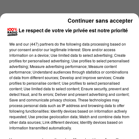
Continuer sans accepter
Le respect de votre vie privée est notre priorité
We and
our (447) partners
do the following data processing based on
your consent and/or our legitimate interest: Store and/or access
information on a device; Use limited data to select advertising; Create
profiles for personalised advertising; Use profiles to select personalised
advertising; Measure advertising performance; Measure content
performance; Understand audiences through statistics or combinations
of data from different sources; Develop and improve services; Create
profiles to personalise content; Use profiles to select personalised
content; Use limited data to select content; Ensure security, prevent and
Lecture (1 min 16 sec)
detect fraud, and fix errors; Deliver and present advertising and content;
Save and communicate privacy choices. These technologies may
process personal data such as IP address and browsing data to offer
following functionalities: Identify devices based on information actively
requested; Use precise geolocation data; Match and combine data from
100%
other data sources; Link different devices; Identify devices based on
information transmitted automatically.
100% Radio l'agenda du sud Tarn