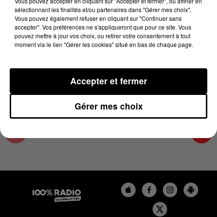
Vous pouvez accepter en cliquant sur "Accepter et fermer", ou affiner en
10 novembre 2025 - 1 min 16 sec
sélectionnant les finalités et/ou partenaires dans "Gérer mes choix".
Vous pouvez également refuser en cliquant sur "Continuer sans
L'AGENDA DU SUD TARN DU 10/11/2025 À
accepter". Vos préférences ne s'appliqueront que pour ce site. Vous
10H36
pouvez mettre à jour vos choix, ou retirer votre consentement à tout
moment via le lien "Gérer les cookies" situé en bas de chaque page.
L'AGENDA DU SUD TARN
Accepter et fermer
Gérer mes choix