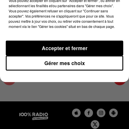
Vous pouvez accepter en cliquant sur "Accepter et fermer", ou affiner en
10 janvier 2025 - 9 min 6 sec
sélectionnant les finalités et/ou partenaires dans "Gérer mes choix".
Vous pouvez également refuser en cliquant sur "Continuer sans
L'AGENDA DU SUD TARN DU 10/01/2025 À
accepter". Vos préférences ne s'appliqueront que pour ce site. Vous
16H39
pouvez mettre à jour vos choix, ou retirer votre consentement à tout
moment via le lien "Gérer les cookies" situé en bas de chaque page.
L'AGENDA DU SUD TARN
Accepter et fermer
Gérer mes choix