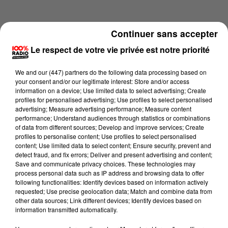
Continuer sans accepter
Le respect de votre vie privée est notre priorité
We and
our (447) partners
do the following data processing based on
your consent and/or our legitimate interest: Store and/or access
information on a device; Use limited data to select advertising; Create
profiles for personalised advertising; Use profiles to select personalised
advertising; Measure advertising performance; Measure content
performance; Understand audiences through statistics or combinations
of data from different sources; Develop and improve services; Create
profiles to personalise content; Use profiles to select personalised
content; Use limited data to select content; Ensure security, prevent and
Lecture (9 min 6 sec)
detect fraud, and fix errors; Deliver and present advertising and content;
Save and communicate privacy choices. These technologies may
process personal data such as IP address and browsing data to offer
following functionalities: Identify devices based on information actively
requested; Use precise geolocation data; Match and combine data from
100%
other data sources; Link different devices; Identify devices based on
information transmitted automatically.
100% Radio l'agenda du sud Tarn