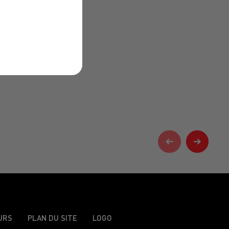
URS
PLAN DU SITE
LOGO