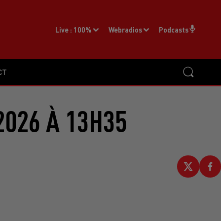
Live :
100%
Webradios
Podcasts
CT
2026 À 13H35