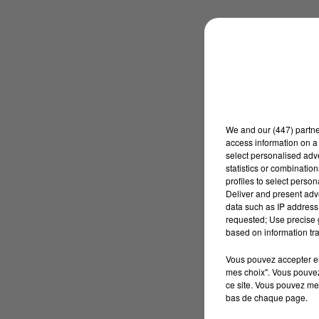
We and
our (447) partn
access information on a 
select personalised ad
statistics or combinatio
profiles to select person
Deliver and present adv
data such as IP address 
requested; Use precise g
based on information tra
Vous pouvez accepter en 
mes choix". Vous pouvez
ce site. Vous pouvez met
bas de chaque page.