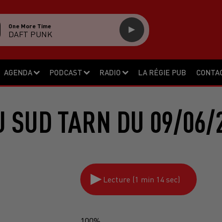
One More Time
DAFT PUNK
AGENDA
PODCAST
RADIO
LA RÉGIE PUB
CONTA
 SUD TARN DU 09/06/
Lecture (1 min 14 sec)
100%