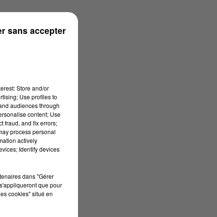
 à 13h35
r sans accepter
erest: Store and/or
tising; Use profiles to
tand audiences through
personalise content; Use
 fraud, and fix errors;
 may process personal
mation actively
vices; Identify devices
rtenaires dans "Gérer
s'appliqueront que pour
les cookies" situé en