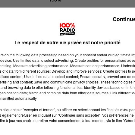
L'agenda du sud tarn du 09/06/2026
Continue
Le respect de votre vie privée est notre priorité
ers
do the following data processing based on your consent and/or our legitimate int
device; Use limited data to select advertising; Create profiles for personalised adver
vertising; Measure advertising performance; Measure content performance; Unders
ns of data from different sources; Develop and improve services; Create profiles to 
alised content; Use limited data to select content; Ensure security, prevent and detect
ertising and content; Save and communicate privacy choices. These technologies
and browsing data to offer following functionalities: Identify devices based on infor
eolocation data; Match and combine data from other data sources; Link different de
nsmitted automatically.
cliquant sur "Accepter et fermer", ou affiner en sélectionnant les finalités et/ou pa
 également refuser en cliquant sur "Continuer sans accepter". Vos préférences ne 
tre à jour vos choix, ou retirer votre consentement à tout moment via le lien "Gérer 