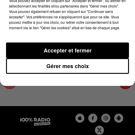
Vous pouvez accepter en cliquant sur "Accepter et fermer", ou affiner en
8 juin 2025 - 1 min 14 sec
sélectionnant les finalités et/ou partenaires dans "Gérer mes choix".
Vous pouvez également refuser en cliquant sur "Continuer sans
L'AGENDA DU SUD TARN DU 08/06/2025 À
accepter". Vos préférences ne s'appliqueront que pour ce site. Vous
07H44
pouvez mettre à jour vos choix, ou retirer votre consentement à tout
moment via le lien "Gérer les cookies" situé en bas de chaque page.
L'AGENDA DU SUD TARN
Accepter et fermer
Gérer mes choix