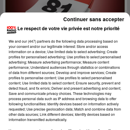
Continuer sans accepter
Le respect de votre vie privée est notre priorité
We and
our (447) partners
do the following data processing based on
your consent and/or our legitimate interest: Store and/or access
information on a device; Use limited data to select advertising; Create
profiles for personalised advertising; Use profiles to select personalised
advertising; Measure advertising performance; Measure content
performance; Understand audiences through statistics or combinations
of data from different sources; Develop and improve services; Create
profiles to personalise content; Use profiles to select personalised
content; Use limited data to select content; Ensure security, prevent and
Lecture (1 min 14 sec)
detect fraud, and fix errors; Deliver and present advertising and content;
Save and communicate privacy choices. These technologies may
process personal data such as IP address and browsing data to offer
following functionalities: Identify devices based on information actively
requested; Use precise geolocation data; Match and combine data from
100%
other data sources; Link different devices; Identify devices based on
information transmitted automatically.
100% Radio l'agenda du sud Tarn