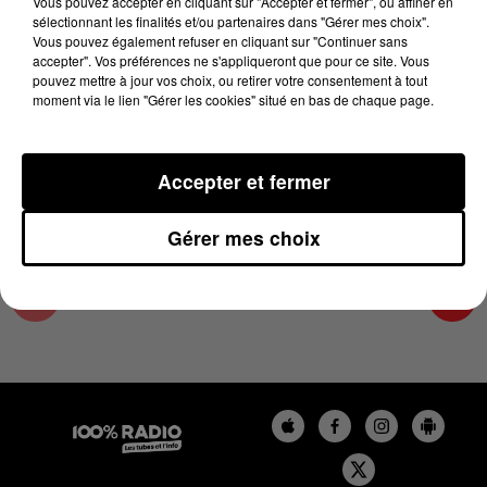
Vous pouvez accepter en cliquant sur "Accepter et fermer", ou affiner en
8 mars 2024 - 1 min 14 sec
sélectionnant les finalités et/ou partenaires dans "Gérer mes choix".
Vous pouvez également refuser en cliquant sur "Continuer sans
L'AGENDA DU SUD TARN DU 08/03/2024 À
accepter". Vos préférences ne s'appliqueront que pour ce site. Vous
16H38
pouvez mettre à jour vos choix, ou retirer votre consentement à tout
moment via le lien "Gérer les cookies" situé en bas de chaque page.
L'AGENDA DU SUD TARN
Accepter et fermer
Gérer mes choix