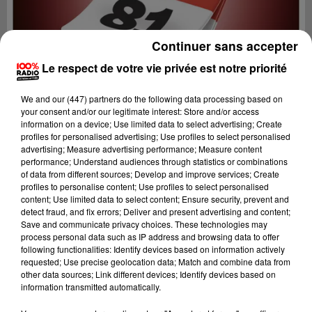
Continuer sans accepter
Le respect de votre vie privée est notre priorité
We and
our (447) partners
do the following data processing based on
your consent and/or our legitimate interest: Store and/or access
information on a device; Use limited data to select advertising; Create
profiles for personalised advertising; Use profiles to select personalised
advertising; Measure advertising performance; Measure content
performance; Understand audiences through statistics or combinations
of data from different sources; Develop and improve services; Create
profiles to personalise content; Use profiles to select personalised
content; Use limited data to select content; Ensure security, prevent and
Lecture (1 min 15 sec)
detect fraud, and fix errors; Deliver and present advertising and content;
Save and communicate privacy choices. These technologies may
process personal data such as IP address and browsing data to offer
following functionalities: Identify devices based on information actively
requested; Use precise geolocation data; Match and combine data from
100%
other data sources; Link different devices; Identify devices based on
information transmitted automatically.
100% Radio l'agenda du sud Tarn