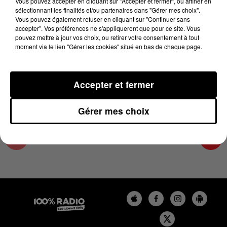
Vous pouvez accepter en cliquant sur "Accepter et fermer", ou affiner en
7 avril 2024 - 1 min 15 sec
sélectionnant les finalités et/ou partenaires dans "Gérer mes choix".
Vous pouvez également refuser en cliquant sur "Continuer sans
L'AGENDA DU SUD TARN DU 07/04/2024 À
accepter". Vos préférences ne s'appliqueront que pour ce site. Vous
09H38
pouvez mettre à jour vos choix, ou retirer votre consentement à tout
moment via le lien "Gérer les cookies" situé en bas de chaque page.
L'AGENDA DU SUD TARN
Accepter et fermer
Gérer mes choix