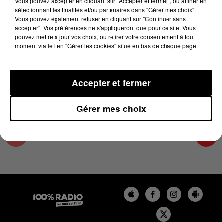
Vous pouvez accepter en cliquant sur "Accepter et fermer", ou affiner en
6 novembre 2025 - 1 min 15 sec
sélectionnant les finalités et/ou partenaires dans "Gérer mes choix".
Vous pouvez également refuser en cliquant sur "Continuer sans
L'AGENDA DU SUD TARN DU 06/11/2025 À
accepter". Vos préférences ne s'appliqueront que pour ce site. Vous
06H48
pouvez mettre à jour vos choix, ou retirer votre consentement à tout
moment via le lien "Gérer les cookies" situé en bas de chaque page.
L'AGENDA DU SUD TARN
Accepter et fermer
Gérer mes choix