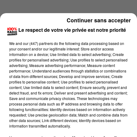
Continuer sans accepter
Le respect de votre vie privée est notre priorité
We and
our (447) partners
do the following data processing based on
your consent and/or our legitimate interest: Store and/or access
information on a device; Use limited data to select advertising; Create
profiles for personalised advertising; Use profiles to select personalised
advertising; Measure advertising performance; Measure content
performance; Understand audiences through statistics or combinations
of data from different sources; Develop and improve services; Create
profiles to personalise content; Use profiles to select personalised
content; Use limited data to select content; Ensure security, prevent and
Lecture (1 min 15 sec)
detect fraud, and fix errors; Deliver and present advertising and content;
Save and communicate privacy choices. These technologies may
process personal data such as IP address and browsing data to offer
following functionalities: Identify devices based on information actively
requested; Use precise geolocation data; Match and combine data from
100%
other data sources; Link different devices; Identify devices based on
information transmitted automatically.
100% Radio l'agenda du sud Tarn