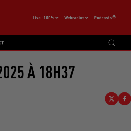
Live :
100%
Webradios
Podcasts
CT
2025 À 18H37