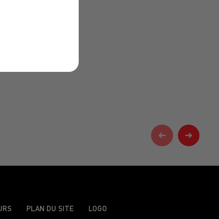
URS
PLAN DU SITE
LOGO