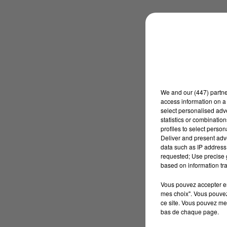
We and
our (447) partn
access information on a 
select personalised ad
statistics or combinatio
profiles to select person
Deliver and present adv
data such as IP address 
requested; Use precise g
based on information tra
Vous pouvez accepter en 
mes choix". Vous pouvez
ce site. Vous pouvez met
bas de chaque page.