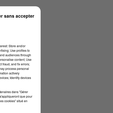
r sans accepter
erest: Store and/or
tising; Use profiles to
tand audiences through
personalise content; Use
 fraud, and fix errors;
 may process personal
mation actively
vices; Identify devices
rtenaires dans "Gérer
s'appliqueront que pour
les cookies" situé en