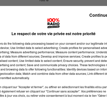
100% Radio l'agenda du sud Tarn
Continue
Le respect de votre vie privée est notre priorité
ers
do the following data processing based on your consent and/or our legitimate int
device; Use limited data to select advertising; Create profiles for personalised adver
vertising; Measure advertising performance; Measure content performance; Unders
ns of data from different sources; Develop and improve services; Create profiles to 
alised content; Use limited data to select content; Ensure security, prevent and detect
ertising and content; Save and communicate privacy choices. These technologies
and browsing data to offer following functionalities: Identify devices based on infor
eolocation data; Match and combine data from other data sources; Link different de
nsmitted automatically.
cliquant sur "Accepter et fermer", ou affiner en sélectionnant les finalités et/ou pa
 également refuser en cliquant sur "Continuer sans accepter". Vos préférences ne 
tre à jour vos choix, ou retirer votre consentement à tout moment via le lien "Gérer 