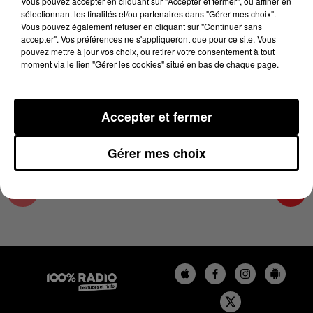
Vous pouvez accepter en cliquant sur "Accepter et fermer", ou affiner en
5 février 2025 - 1 min 14 sec
sélectionnant les finalités et/ou partenaires dans "Gérer mes choix".
Vous pouvez également refuser en cliquant sur "Continuer sans
L'AGENDA DU SUD TARN DU 05/02/2025 À
accepter". Vos préférences ne s'appliqueront que pour ce site. Vous
06H45
pouvez mettre à jour vos choix, ou retirer votre consentement à tout
moment via le lien "Gérer les cookies" situé en bas de chaque page.
L'AGENDA DU SUD TARN
Accepter et fermer
Gérer mes choix