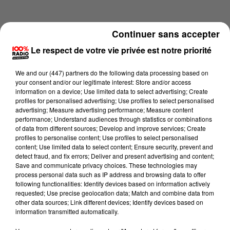
Continuer sans accepter
Le respect de votre vie privée est notre priorité
We and
our (447) partners
do the following data processing based on
your consent and/or our legitimate interest: Store and/or access
information on a device; Use limited data to select advertising; Create
profiles for personalised advertising; Use profiles to select personalised
advertising; Measure advertising performance; Measure content
performance; Understand audiences through statistics or combinations
of data from different sources; Develop and improve services; Create
profiles to personalise content; Use profiles to select personalised
content; Use limited data to select content; Ensure security, prevent and
Lecture (1 min 14 sec)
detect fraud, and fix errors; Deliver and present advertising and content;
Save and communicate privacy choices. These technologies may
process personal data such as IP address and browsing data to offer
following functionalities: Identify devices based on information actively
requested; Use precise geolocation data; Match and combine data from
100%
other data sources; Link different devices; Identify devices based on
information transmitted automatically.
100% Radio l'agenda du sud Tarn