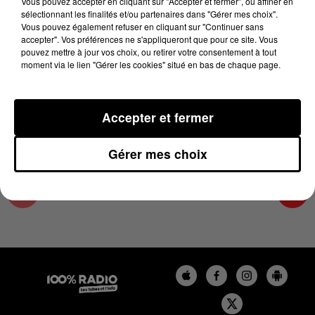
Vous pouvez accepter en cliquant sur "Accepter et fermer", ou affiner en
4 juin 2025 - 1 min 15 sec
sélectionnant les finalités et/ou partenaires dans "Gérer mes choix".
Vous pouvez également refuser en cliquant sur "Continuer sans
L'AGENDA DU SUD TARN DU 04/06/2025 À
accepter". Vos préférences ne s'appliqueront que pour ce site. Vous
06H47
pouvez mettre à jour vos choix, ou retirer votre consentement à tout
moment via le lien "Gérer les cookies" situé en bas de chaque page.
L'AGENDA DU SUD TARN
Accepter et fermer
Gérer mes choix