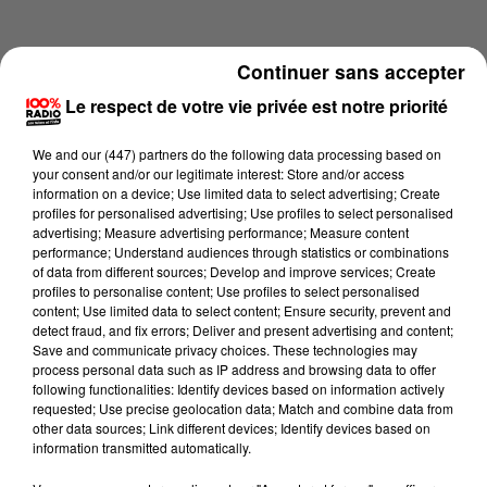
Continuer sans accepter
Le respect de votre vie privée est notre priorité
We and
our (447) partners
do the following data processing based on
your consent and/or our legitimate interest: Store and/or access
information on a device; Use limited data to select advertising; Create
profiles for personalised advertising; Use profiles to select personalised
advertising; Measure advertising performance; Measure content
performance; Understand audiences through statistics or combinations
of data from different sources; Develop and improve services; Create
profiles to personalise content; Use profiles to select personalised
content; Use limited data to select content; Ensure security, prevent and
Lecture (1 min 15 sec)
detect fraud, and fix errors; Deliver and present advertising and content;
Save and communicate privacy choices. These technologies may
process personal data such as IP address and browsing data to offer
following functionalities: Identify devices based on information actively
requested; Use precise geolocation data; Match and combine data from
100%
other data sources; Link different devices; Identify devices based on
information transmitted automatically.
100% Radio l'agenda du sud Tarn