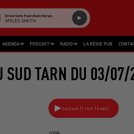
Drive Safe Feat.niall Horan
MYLES SMITH
AGENDA
PODCAST
RADIO
LA RÉGIE PUB
CONTA
 SUD TARN DU 03/07/
Lecture (1 min 14 sec)
100%