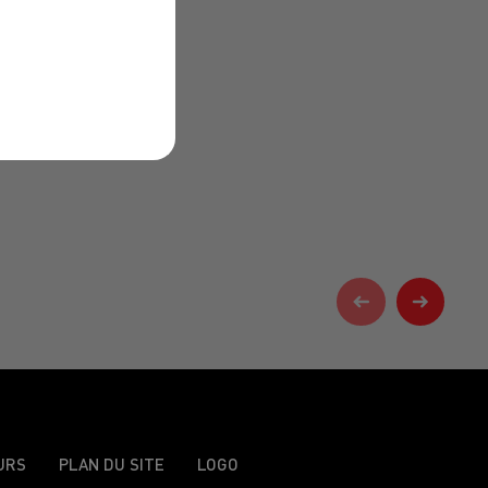
URS
PLAN DU SITE
LOGO