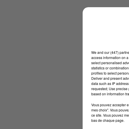
We and
our (447) partn
access information on a 
select personalised ad
statistics or combinatio
profiles to select person
Deliver and present adv
data such as IP address 
requested; Use precise g
based on information tra
Vous pouvez accepter en 
mes choix". Vous pouvez
ce site. Vous pouvez met
bas de chaque page.