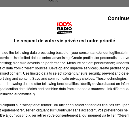
L'agenda du sud tarn du 03/07/2026
Continue
Le respect de votre vie privée est notre priorité
ers
do the following data processing based on your consent and/or our legitimate int
device; Use limited data to select advertising; Create profiles for personalised adver
vertising; Measure advertising performance; Measure content performance; Unders
ns of data from different sources; Develop and improve services; Create profiles to 
alised content; Use limited data to select content; Ensure security, prevent and detect
ertising and content; Save and communicate privacy choices. These technologies
and browsing data to offer following functionalities: Identify devices based on infor
eolocation data; Match and combine data from other data sources; Link different de
nsmitted automatically.
cliquant sur "Accepter et fermer", ou affiner en sélectionnant les finalités et/ou pa
 également refuser en cliquant sur "Continuer sans accepter". Vos préférences ne 
tre à jour vos choix, ou retirer votre consentement à tout moment via le lien "Gérer 