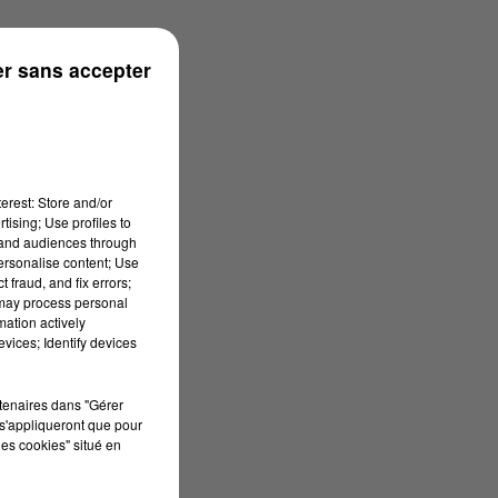
 à 13h39
r sans accepter
erest: Store and/or
tising; Use profiles to
tand audiences through
personalise content; Use
 fraud, and fix errors;
 may process personal
mation actively
vices; Identify devices
rtenaires dans "Gérer
s'appliqueront que pour
les cookies" situé en