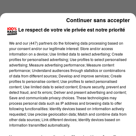
Continuer sans accepter
Le respect de votre vie privée est notre priorité
We and
our (447) partners
do the following data processing based on
your consent and/or our legitimate interest: Store and/or access
information on a device; Use limited data to select advertising; Create
profiles for personalised advertising; Use profiles to select personalised
advertising; Measure advertising performance; Measure content
performance; Understand audiences through statistics or combinations
of data from different sources; Develop and improve services; Create
profiles to personalise content; Use profiles to select personalised
content; Use limited data to select content; Ensure security, prevent and
Lecture (1 min 14 sec)
detect fraud, and fix errors; Deliver and present advertising and content;
Save and communicate privacy choices. These technologies may
process personal data such as IP address and browsing data to offer
following functionalities: Identify devices based on information actively
requested; Use precise geolocation data; Match and combine data from
100%
other data sources; Link different devices; Identify devices based on
information transmitted automatically.
L'agenda du sud tarn du 03/07/2026 à 11h38