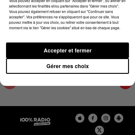
Vous pouvez accepter en cliquant sur "Accepter et fermer", ou affiner en
3 juillet 2026 - 1 min 14 sec
sélectionnant les finalités et/ou partenaires dans "Gérer mes choix".
Vous pouvez également refuser en cliquant sur "Continuer sans
L'AGENDA DU SUD TARN DU 03/07/2026 À
accepter". Vos préférences ne s'appliqueront que pour ce site. Vous
11H38
pouvez mettre à jour vos choix, ou retirer votre consentement à tout
moment via le lien "Gérer les cookies" situé en bas de chaque page.
L'AGENDA DU SUD TARN
Accepter et fermer
Gérer mes choix