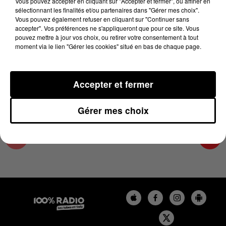
Vous pouvez accepter en cliquant sur "Accepter et fermer", ou affiner en
3 avril 2025 - 1 min 14 sec
sélectionnant les finalités et/ou partenaires dans "Gérer mes choix".
Vous pouvez également refuser en cliquant sur "Continuer sans
L'AGENDA DU SUD TARN DU 03/04/2025 À
accepter". Vos préférences ne s'appliqueront que pour ce site. Vous
07H51
pouvez mettre à jour vos choix, ou retirer votre consentement à tout
moment via le lien "Gérer les cookies" situé en bas de chaque page.
L'AGENDA DU SUD TARN
Accepter et fermer
Gérer mes choix