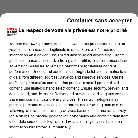
Continuer sans accepter
Le respect de votre vie privée est notre priorité
We and
our (447) partners
do the following data processing based on
your consent and/or our legitimate interest: Store and/or access
information on a device; Use limited data to select advertising; Create
profiles for personalised advertising; Use profiles to select personalised
advertising; Measure advertising performance; Measure content
performance; Understand audiences through statistics or combinations
of data from different sources; Develop and improve services; Create
profiles to personalise content; Use profiles to select personalised
content; Use limited data to select content; Ensure security, prevent and
Lecture (1 min 14 sec)
detect fraud, and fix errors; Deliver and present advertising and content;
Save and communicate privacy choices. These technologies may
process personal data such as IP address and browsing data to offer
following functionalities: Identify devices based on information actively
requested; Use precise geolocation data; Match and combine data from
100%
other data sources; Link different devices; Identify devices based on
information transmitted automatically.
100% Radio l'agenda du sud Tarn