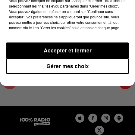
Vous pouvez accepter en cliquant sur "Accepter et fermer", ou affiner en
1er février 2025 - 1 min 14 sec
sélectionnant les finalités et/ou partenaires dans "Gérer mes choix".
Vous pouvez également refuser en cliquant sur "Continuer sans
L'AGENDA DU SUD TARN DU 01/02/2025 À
accepter". Vos préférences ne s'appliqueront que pour ce site. Vous
08H45
pouvez mettre à jour vos choix, ou retirer votre consentement à tout
moment via le lien "Gérer les cookies" situé en bas de chaque page.
L'AGENDA DU SUD TARN
Accepter et fermer
Gérer mes choix