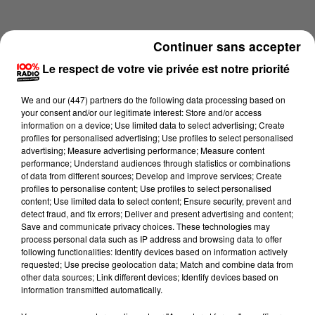
Continuer sans accepter
Le respect de votre vie privée est notre priorité
We and
our (447) partners
do the following data processing based on
your consent and/or our legitimate interest: Store and/or access
information on a device; Use limited data to select advertising; Create
profiles for personalised advertising; Use profiles to select personalised
advertising; Measure advertising performance; Measure content
performance; Understand audiences through statistics or combinations
of data from different sources; Develop and improve services; Create
profiles to personalise content; Use profiles to select personalised
content; Use limited data to select content; Ensure security, prevent and
Lecture (1 min 14 sec)
detect fraud, and fix errors; Deliver and present advertising and content;
Save and communicate privacy choices. These technologies may
process personal data such as IP address and browsing data to offer
following functionalities: Identify devices based on information actively
requested; Use precise geolocation data; Match and combine data from
100%
other data sources; Link different devices; Identify devices based on
information transmitted automatically.
100% Radio l'agenda du sud Tarn